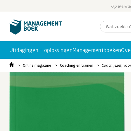
Op werkda
Uitdagingen + oplossingen
Managementboeken
Ove
Online magazine
Coaching en trainen
Coach jezelf voor