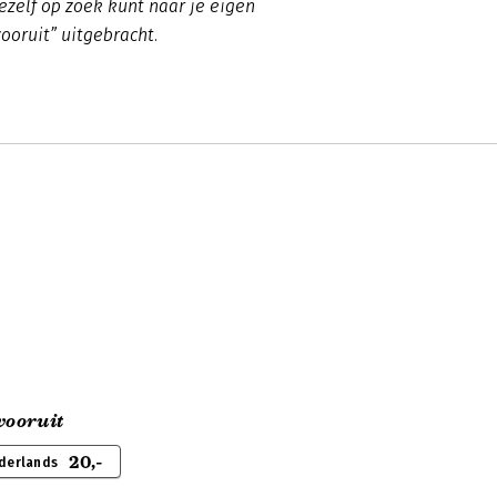
jezelf op zoek kunt naar je eigen
vooruit” uitgebracht.
 vooruit
20,-
derlands