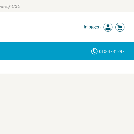
 vanaf €20
Inloggen
010-4731397
Personen
Trefwoorden