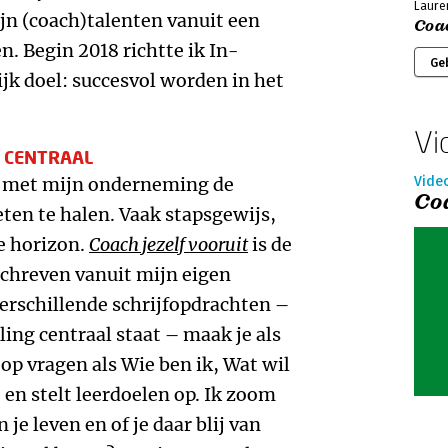
Laure
jn (coach)talenten vanuit een
Coac
. Begin 2018 richtte ik In-
Ge
ijk doel: succesvol worden in het
Vi
 CENTRAAL
 ik met mijn onderneming de
Vide
Co
ten te halen. Vaak stapsgewijs,
de horizon.
Coach jezelf vooruit
is de
eschreven vanuit mijn eigen
erschillende schrijfopdrachten –
ing centraal staat – maak je als
t op vragen als Wie ben ik, Wat wil
t en stelt leerdoelen op. Ik zoom
 je leven en of je daar blij van