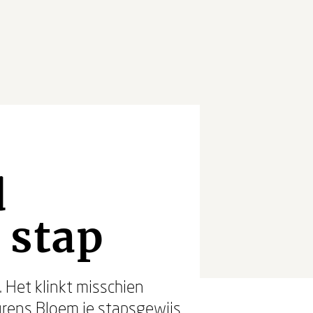
d
 stap
. Het klinkt misschien
aurens Bloem je stapsgewijs