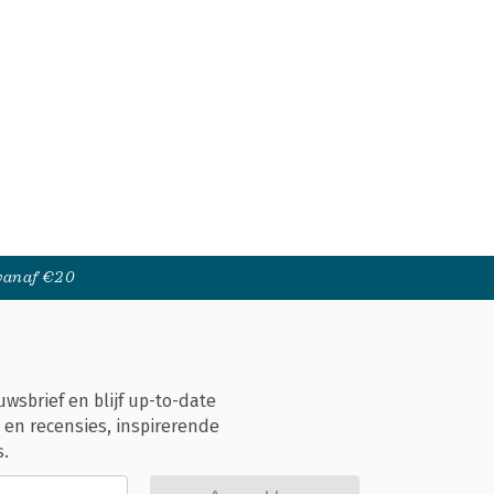
 vanaf €20
uwsbrief en blijf up-to-date
 en recensies, inspirerende
s.