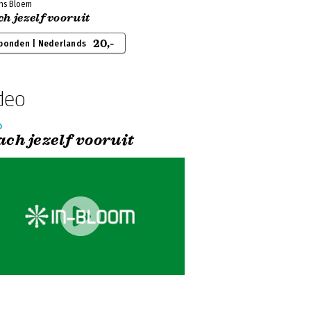
ns Bloem
h jezelf vooruit
20,-
bonden | Nederlands
deo
o
ach jezelf vooruit