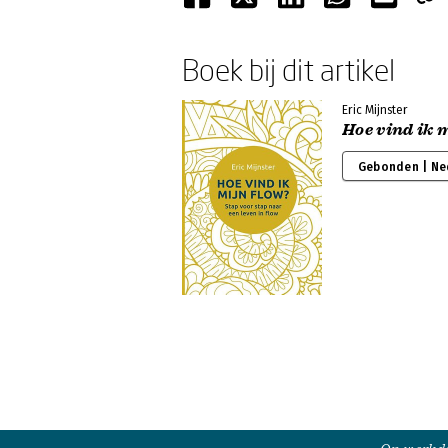
Boek bij dit artikel
Eric Mijnster
Hoe vind ik 
Gebonden | Ne