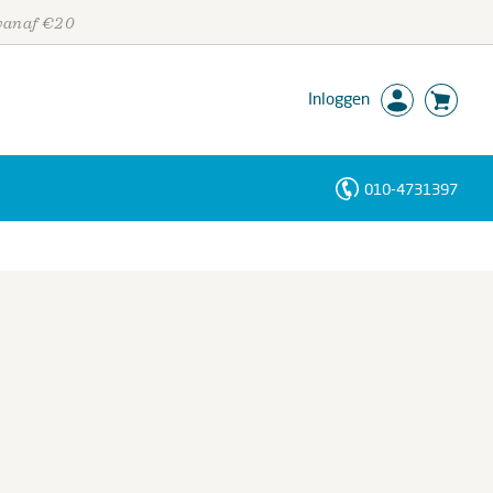
 vanaf €20
Inloggen
010-4731397
Personen
Trefwoorden