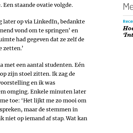
Me
. Een staande ovatie volgde.
 later op via LinkedIn, bedankte
Rece
Hoe
nnend vond om te springen’ en
‘In
ruimte had gegeven dat ze zelf de
 zetten.’
 na met een aantal studenten. Eén
p zijn stoel zitten. Ik zag de
voorstelling en ik was
hem omging. Enkele minuten later
 me toe: ‘Het lijkt me zo mooi om
e spreken, maar de stemmen in
ik niet op iemand af stap. Wat kan