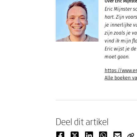
Over Eric Mijnste
Eric Mijnster s
hart. Zijn voor
je innerlijke 
zijn zoals je 
vind ik mijn fl
Eric wijst je d
moet gaan.
https://www.er
Alle boeken va
Deel dit artikel