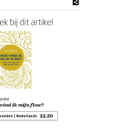
k bij dit artikel
ijnster
vind ik mijn flow?
22,50
bonden | Nederlands