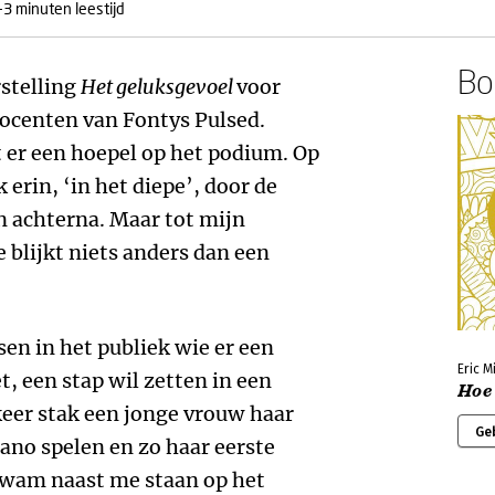
-3 minuten leestijd
Boe
rstelling
Het geluksgevoel
voor
docenten van Fontys Pulsed.
t er een hoepel op het podium. Op
erin, ‘in het diepe’, door de
n achterna. Maar tot mijn
e blijkt niets anders dan een
en in het publiek wie er een
Eric M
t, een stap wil zetten in een
Hoe 
keer stak een jonge vrouw haar
Ge
iano spelen en zo haar eerste
wam naast me staan op het