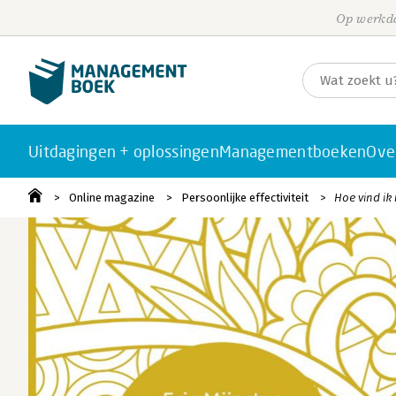
Op werkda
Uitdagingen + oplossingen
Managementboeken
Ove
Online magazine
Persoonlijke effectiviteit
Hoe vind ik 