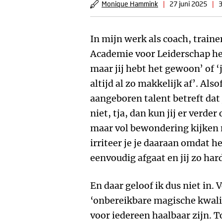
Monique Hammink
|
27 juni 2025
|
3
In mijn werk als coach, trainer
Academie voor Leiderschap heb
maar jij hebt het gewoon’ of 
altijd al zo makkelijk af’. Als
aangeboren talent betreft dat 
niet, tja, dan kun jij er verder
maar vol bewondering kijken n
irriteer je je daaraan omdat h
eenvoudig afgaat en jij zo hard
En daar geloof ik dus niet in. 
‘onbereikbare magische kwalit
voor iedereen haalbaar zijn. T