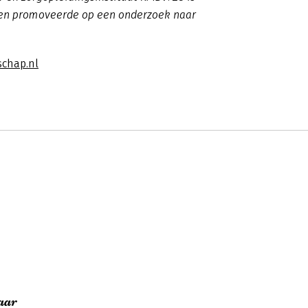
er en promoveerde op een onderzoek naar
chap.nl
aar