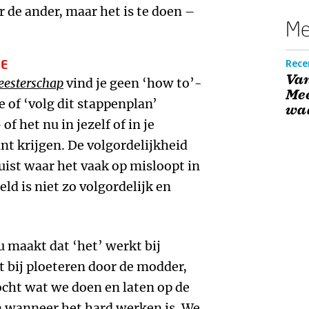
 de ander, maar het is te doen –
Me
JE
Rece
Va
eesterschap
vind je geen ‘how to’-
Mee
je of ‘volg dit stappenplan’
wa
f het nu in jezelf of in je
unt krijgen. De volgordelijkheid
juist waar het vaak op misloopt in
ld is niet zo volgordelijk en
 maakt dat ‘het’ werkt bij
t bij ploeteren door de modder,
cht wat we doen en laten op de
 wanneer het hard werken is. We