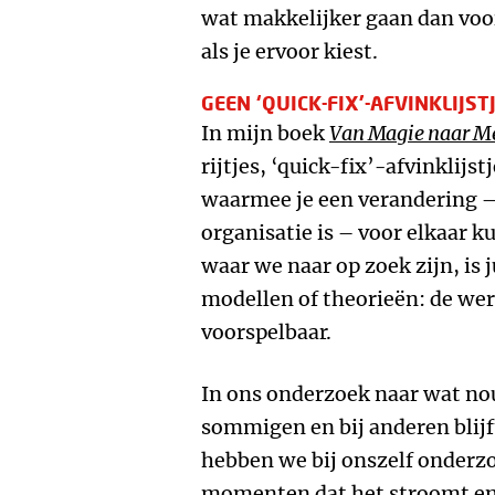
wat makkelijker gaan dan voor
als je ervoor kiest.
GEEN ‘QUICK-FIX’-AFVINKLIJST
In mijn boek
Van Magie naar M
rijtjes, ‘quick-fix’-afvinklijst
waarmee je een verandering – o
organisatie is – voor elkaar k
waar we naar op zoek zijn, is 
modellen of theorieën: de were
voorspelbaar.
In ons onderzoek naar wat nou
sommigen en bij anderen blijf
hebben we bij onszelf onderzo
momenten dat het stroomt en