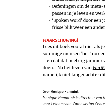
Oefeningen om de meta-sk
passen in je leven en wer
‘Spoken Word’ door een j
frisse blik weer een ander
WAARSCHUWING!
Lees dit boek vooral niet als j
sommige mensen ‘het’ nu eenm
– en dat dat heel erg jammer v
doen... Na het lezen van
Van M
namelijk niet langer achter di
Over Monique Hammink
Monique Hammink is directeur van M
voor Leiderschap, Empowering Center