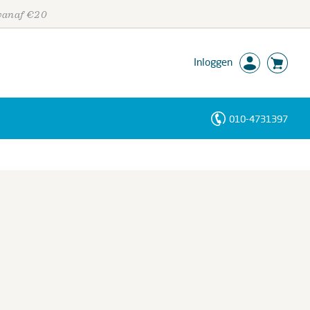
 vanaf €20
Inloggen
010-4731397
Personen
Trefwoorden