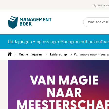
Op werkda
Uitdagingen + oplossingen
Managementboeken
Ove
Online magazine
Leiderschap
Van magie naar meeste