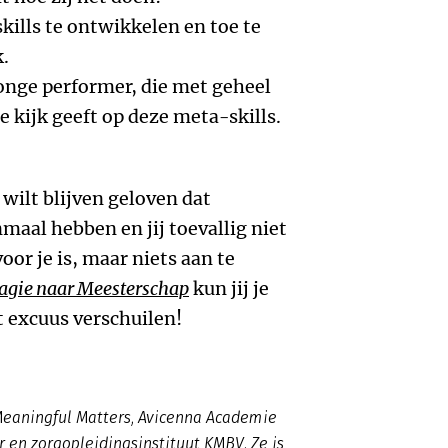
ills te ontwikkelen en toe te
k.
onge performer, die met geheel
e kijk geeft op deze meta-skills.
e wilt blijven geloven dat
aal hebben en jij toevallig niet
oor je is, maar niets aan te
agie naar Meesterschap
kun jij je
t excuus verschuilen!
eaningful Matters, Avicenna Academie
 en zorgopleidingsinstituut KMBV. Ze is