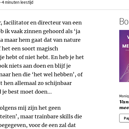
-4 minuten leestijd
Boe
, facilitator en directeur van een
 ik vaak zinnen gehoord als ‘ja
‘ja maar hem gaat dat van nature
of het een soort magisch
je hebt of niet hebt. En heb je het
 ook niets aan doen en blijf je
aar hen die ‘het wel hebben’, of
et hen allemaal zo schijnbaar
 je best moet doen...
Moniq
Van
Volgens mij zijn het geen
mee
eiten’, maar trainbare skills die
Pa
oegegeven, voor de een zal dat