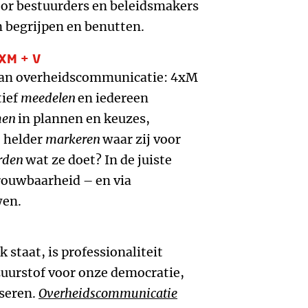
or bestuurders en beleidsmakers
 begrijpen en benutten.
XM + V
s van overheidscommunicatie: 4xM
tief
meedelen
en iedereen
men
in plannen en keuzes,
, helder
markeren
waar zij voor
rden
wat ze doet? In de juiste
trouwbaarheid – en via
wen.
 staat, is professionaliteit
zuurstof voor onze democratie,
aseren.
Overheidscommunicatie