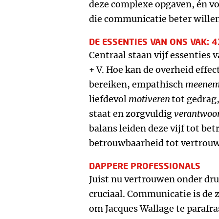
deze complexe opgaven, én vo
die communicatie beter willen
DE ESSENTIES VAN ONS VAK: 4
Centraal staan vijf essentie
+ V. Hoe kan de overheid effec
bereiken, empathisch
meene
liefdevol
motiveren
tot gedrag
staat en zorgvuldig
verantwoo
balans leiden deze vijf tot be
betrouwbaarheid tot vertrou
DAPPERE PROFESSIONALS
Juist nu vertrouwen onder druk
cruciaal. Communicatie is de 
om Jacques Wallage te parafr