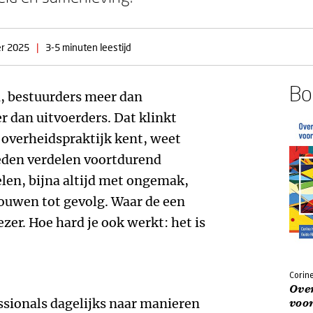
r 2025
|
3-5 minuten leestijd
Boe
n, bestuurders meer dan
dan uitvoerders. Dat klinkt
 overheidspraktijk kent, weet
heden verdelen voortdurend
elen, bijna altijd met ongemak,
ouwen tot gevolg. Waar de een
ezer. Hoe hard je ook werkt: het is
Corin
Ove
sionals dagelijks naar manieren
voo