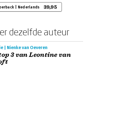
39,95
perback | Nederlands
er dezelfde auteur
ie | Nienke van Oeveren
top 3 van Leontine van
oft