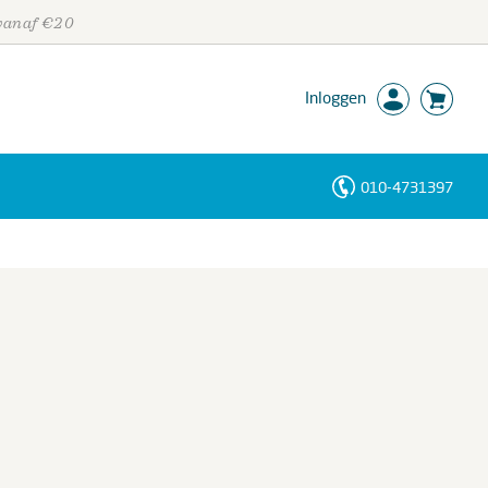
 vanaf €20
Inloggen
010-4731397
Personen
Trefwoorden