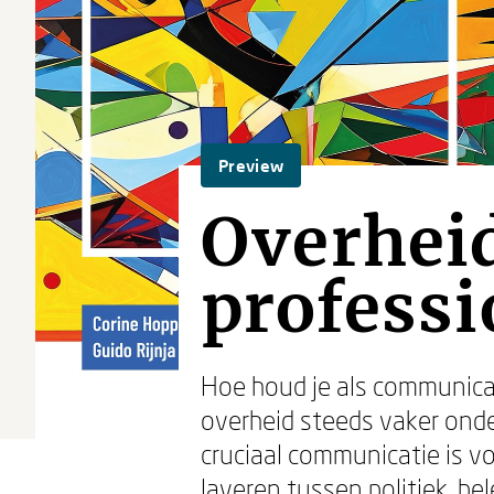
Preview
Overhei
professi
Hoe houd je als communicat
overheid steeds vaker onde
cruciaal communicatie is 
laveren tussen politiek, be