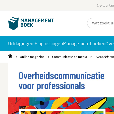
Op werkda
Uitdagingen + oplossingen
Managementboeken
Ove
Online magazine
Communicatie en media
Overheidscom