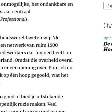
 onmogelijke, het ondankbare en
Pa
staat centraal
Professionals
.
Ov
rheidswereld weten wij: ‘de
Opin
De 
s een netwerk van ruim 1600
Ho
edewerkers dat invloed heeft op
erland. Omdat die overheid overal
n er een mening over. Politiek en
k op één hoop gegooid, wat het
.
zo goed of bied je uitstekende
 openlijk ruzie maken. Veel
rd, terwijl crises rond wonen,