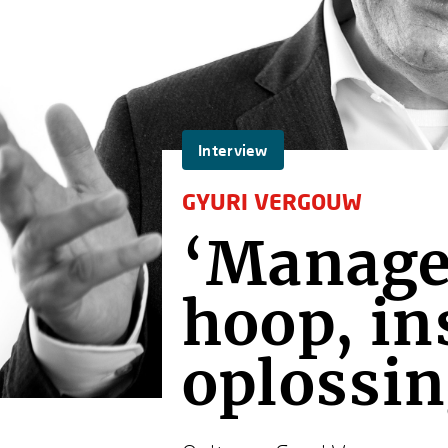
Interview
GYURI VERGOUW
‘Manage
hoop, in
oplossi