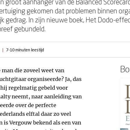
n groot aanhanger van de Balanced Scorecard, 
overtuiging gekomen dat problemen binnen orga
k gedrag. In zijn nieuwe boek, Het Dodo-effect
hreef gebundeld.
|
7-10 minuten leestijd
Boe
e man die zoveel weet van
uchtgitaar organiseerde? Ja, das
hij regelmatig gebeld voor
nalty neemt, naar aanleiding van
ceerde over de perfecte
Nederlands elftal daar zo veel
n is Vergouw bekend als een van