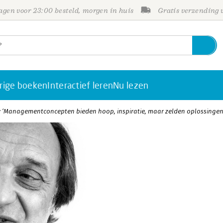
gen voor 23:00 besteld, morgen in huis
Gratis verzending
rige boeken
Interactief leren
Nu lezen
: ‘Managementconcepten bieden hoop, inspiratie, maar zelden oplossingen