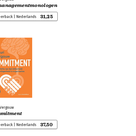
managementmonologen
31,25
perback | Nederlands
 Vergouw
mitment
37,50
perback | Nederlands