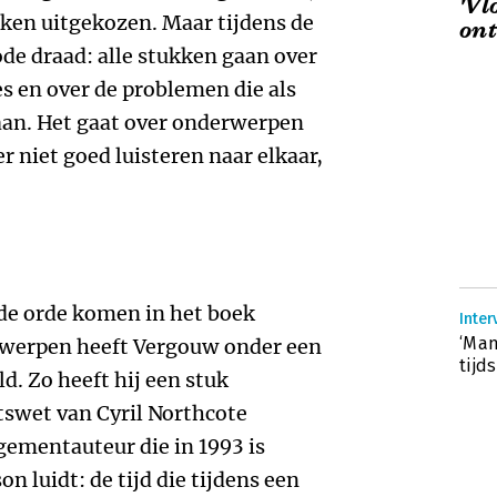
'Vl
kken uitgekozen. Maar tijdens de
ont
ode draad: alle stukken gaan over
s en over de problemen die als
an. Het gaat over onderwerpen
 niet goed luisteren naar elkaar,
e orde komen in het boek
Inter
‘Man
rwerpen heeft Vergouw onder een
tijd
d. Zo heeft hij een stuk
tswet van Cyril Northcote
ementauteur die in 1993 is
n luidt: de tijd die tijdens een