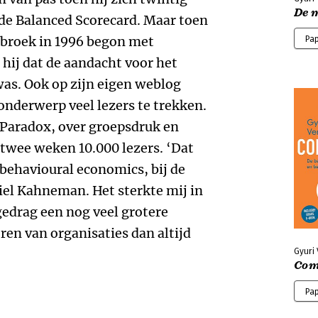
De 
n de Balanced Scorecard. Maar toen
broek in 1996 begon met
Pa
hij dat de aandacht voor het
as. Ook op zijn eigen weblog
nderwerp veel lezers te trekken.
e Paradox, over groepsdruk en
 twee weken 10.000 lezers. ‘Dat
e behavioural economics, bij de
niel Kahneman. Het sterkte mij in
gedrag een nog veel grotere
ren van organisaties dan altijd
Gyuri
Com
Pa