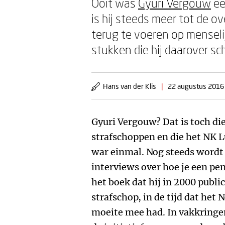
Ooit was
Gyuri Vergouw
ee
is hij steeds meer tot de 
terug te voeren op menselij
stukken die hij daarover sc
Hans van der Klis
|
22 augustus 2016
Gyuri Vergouw? Dat is toch di
strafschoppen en die het NK L
war einmal. Nog steeds wordt 
interviews over hoe je een pe
het boek dat hij in 2000 publi
strafschop, in de tijd dat het 
moeite mee had. In vakkringe