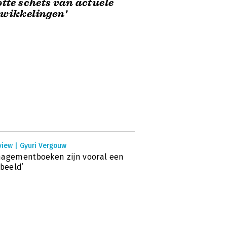
otte schets van actuele
wikkelingen'
view | Gyuri Vergouw
agementboeken zijn vooral een
sbeeld’