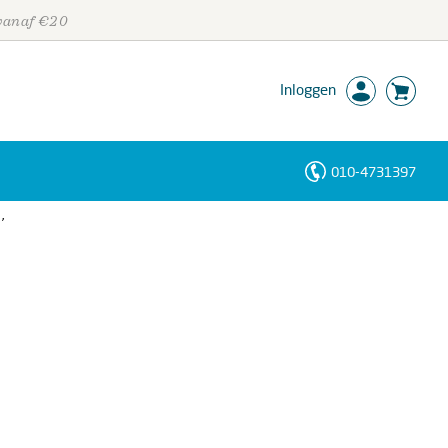
 vanaf €20
Inloggen
010-4731397
Personen
’
Trefwoorden