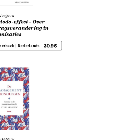
 Vergouw
dodo-effect - Over
ragsverandering in
anisaties
30,95
perback | Nederlands
 Vergouw