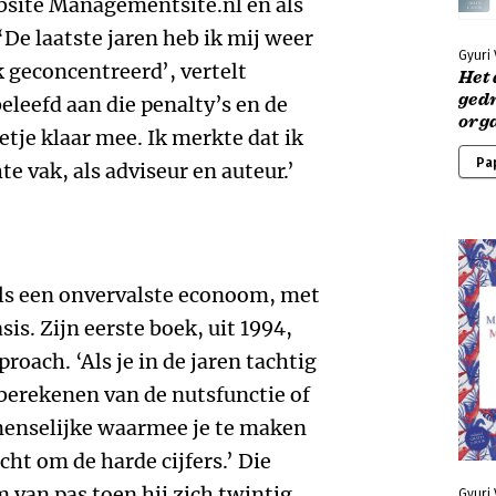
bsite Managementsite.nl en als
‘De laatste jaren heb ik mij weer
Gyuri
k geconcentreerd’, vertelt
Het 
ged
beleefd aan die penalty’s en de
org
tje klaar mee. Ik merkte dat ik
Pa
te vak, als adviseur en auteur.’
als een onvervalste econoom, met
s. Zijn eerste boek, uit 1994,
roach. ‘Als je in de jaren tachtig
berekenen van de nutsfunctie of
e menselijke waarmee je te maken
echt om de harde cijfers.’ Die
van pas toen hij zich twintig
Gyuri