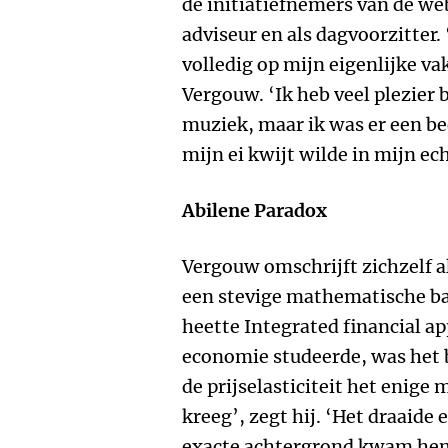
de initiatiefnemers van de we
adviseur en als dagvoorzitter. 
volledig op mijn eigenlijke va
Vergouw. ‘Ik heb veel plezier 
muziek, maar ik was er een bee
mijn ei kwijt wilde in mijn ech
Abilene Paradox
Vergouw omschrijft zichzelf 
een stevige mathematische basi
heette Integrated financial app
economie studeerde, was het 
de prijselasticiteit het enig
kreeg’, zegt hij. ‘Het draaide 
exacte achtergrond kwam hem 