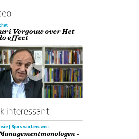
deo
chat
uri Vergouw over Het
do effect
k interessant
nsie | Sjors van Leeuwen
 Managementmonologen -