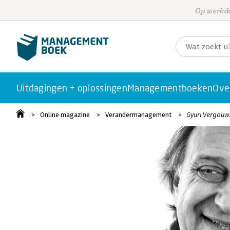
Op werkda
Uitdagingen + oplossingen
Managementboeken
Ove
Online magazine
Verandermanagement
Gyuri Vergouw