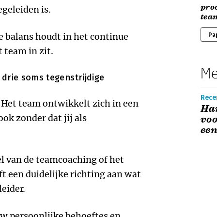
pro
geleiden is.
tea
je balans houdt in het continue
Pa
 team in zit.
Me
 drie soms tegenstrijdige
Rece
.
Het team ontwikkelt zich in een
Ha
ok zonder dat jij als
voo
een
l van de teamcoaching of het
ft een duidelijke richting aan wat
leider.
w persoonlijke behoeftes en