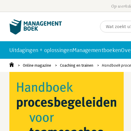
Op werkda
Uitdagingen + oplossingen
Managementboeken
Ove
Online magazine
Coaching en trainen
Handboek proces