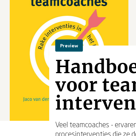
Preview
Handboe
voor te
interven
Veel teamcoaches - ervaren
procesinterventies die ze d