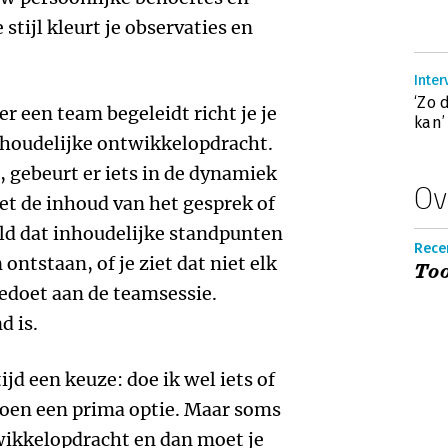
stijl kleurt je observaties en
Inter
‘Zo 
r een team begeleidt richt je je
kan’
inhoudelijke ontwikkelopdracht.
, gebeurt er iets in de dynamiek
Ov
et de inhoud van het gesprek of
eld dat inhoudelijke standpunten
Recen
ontstaan, of je ziet dat niet elk
Too
doet aan de teamsessie.
d is.
ijd een keuze: doe ik wel iets of
 doen een prima optie. Maar soms
wikkelopdracht en dan moet je