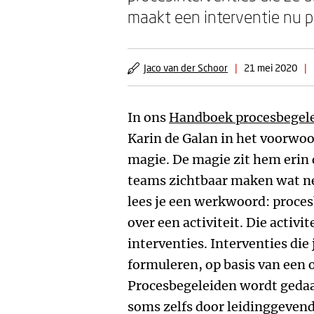
maakt een interventie nu p
Jaco van der Schoor
|
21 mei 2020
|
In ons
Handboek procesbegele
Karin de Galan in het voorwoo
magie. De magie zit hem erin d
teams zichtbaar maken wat net 
lees je een werkwoord: proces
over een activiteit. Die activi
interventies. Interventies die
formuleren, op basis van een o
Procesbegeleiden wordt gedaa
soms zelfs door leidinggevend