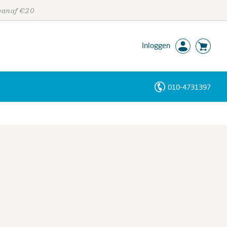
 vanaf €20
Inloggen
010-4731397
Personen
Trefwoorden