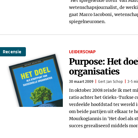
'Het spiegelende brein' van Mar
wetenschapsjournalist, de werki
gaat Marco Iacoboni, wetenschap
spiegelneuronen.
Recensie
LEIDERSCHAP
Purpose: Het doel
organisaties
30 maart 2009
Gert Jan Schop
3-5 mi
In oktober 2008 reisde ik met mi
ratio achter het Grieks-Turkse co
verdeelde hoofdstad ter wereld i
om beide partijen uit elkaar te 
Mourkogiannis in 'Het doel als s
succes gerealiseerd middels more