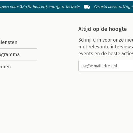
gen voor 23:00 besteld, morgen in huis
Gratis verzending
Altijd op de hoogte
Schrijf u in voor onze nie
diensten
met relevante interviews
events en de beste actie
rogramma
nnen