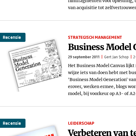
filmfragmenten voor opleiding, t
van acquisitie tot zelfvertrouwe
Recensie
STRATEGISCH MANAGEMENT
Business Model 
29 september 2011
Gert Jan Schop
2
Het Business Model Canvas lijkt
wijze iets van doen hebt met bu
'Business Model Generation' van
erover, werken ermee, blogs wo
model, bij voorkeur op A3- of A
Recensie
LEIDERSCHAP
Verbeteren van 