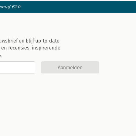
 vanaf €20
uwsbrief en blijf up-to-date
 en recensies, inspirerende
s.
Aanmelden