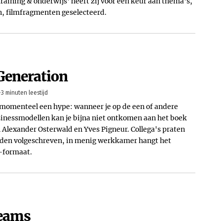
raining & onderwijs' heeft zij voor een keur aan thema's,
n, filmfragmenten geselecteerd.
Generation
-3 minuten leestijd
 momenteel een hype: wanneer je op de een of andere
sinessmodellen kan je bijna niet ontkomen aan het boek
 Alexander Osterwald en Yves Pigneur. Collega's praten
rden volgeschreven, in menig werkkamer hangt het
2-formaat.
teams