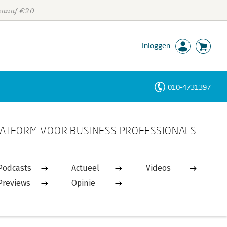
 vanaf €20
Inloggen
010-4731397
Personen
ATFORM VOOR BUSINESS PROFESSIONALS
Trefwoorden
Podcasts
Actueel
Videos
Previews
Opinie