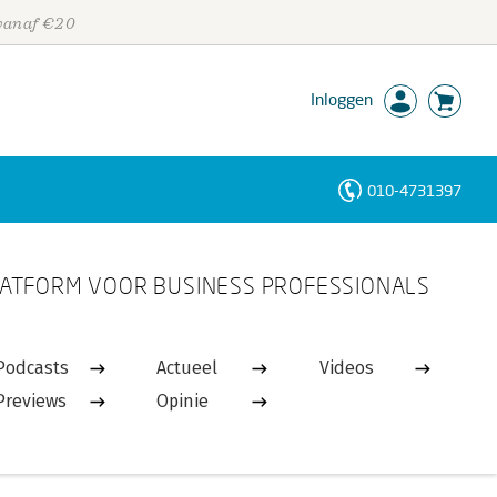
 vanaf €20
Inloggen
010-4731397
Personen
ATFORM VOOR BUSINESS PROFESSIONALS
Trefwoorden
Podcasts
Actueel
Videos
Previews
Opinie