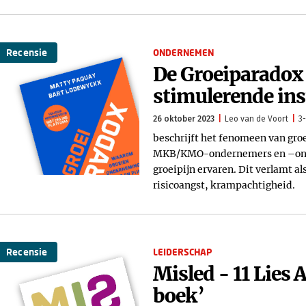
Recensie
ONDERNEMEN
De Groeiparadox -
stimulerende ins
26 oktober 2023
Leo van de Voort
3-
beschrijft het fenomeen van groe
MKB/KMO-ondernemers en –onder
groeipijn ervaren. Dit verlamt al
risicoangst, krampachtigheid.
Recensie
LEIDERSCHAP
Misled - 11 Lies
boek’