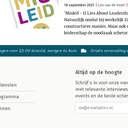
18 september 2023
Leo van de Voort
’Misled - 11 Lies About Leadersh
Natuurlijk omdat hij werkelijk 1
constructieve manier. Maar ook o
leiderschap de noodzaak schetst
gen voor 23:00 besteld, morgen in huis
Gratis verzending
Altijd op de hoogte
Schrijf u in voor onze nie
diensten
met relevante interviews
events en de beste actie
rogramma
nnen