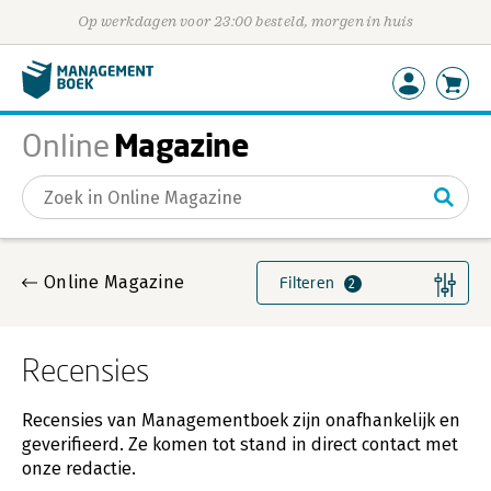
Op werkdagen voor 23:00 besteld, morgen in huis
Magazine
Online
Gevonden artikelen
Online Magazine
Filteren
2
Recensies
Recensies van Managementboek zijn onafhankelijk en
geverifieerd. Ze komen tot stand in direct contact met
onze redactie.