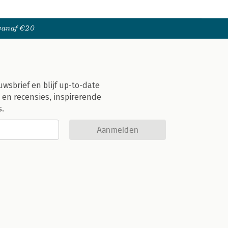
 vanaf €20
uwsbrief en blijf up-to-date
 en recensies, inspirerende
s.
Aanmelden