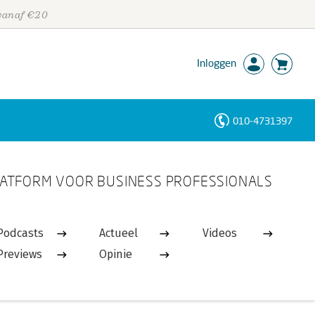
 vanaf €20
Inloggen
010-4731397
Personen
ATFORM VOOR BUSINESS PROFESSIONALS
Trefwoorden
Podcasts
Actueel
Videos
Previews
Opinie