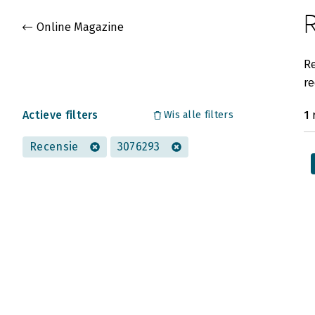
Gevonden artikelen
Online Magazine
Re
re
Actieve filters
1
r
Wis alle filters
Recensie
3076293