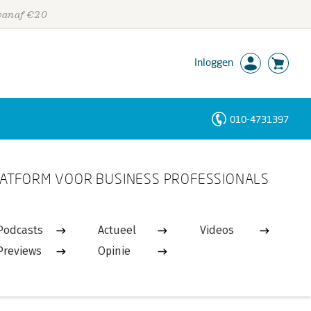
 vanaf €20
Inloggen
010-4731397
Personen
ATFORM VOOR BUSINESS PROFESSIONALS
Trefwoorden
Podcasts
Actueel
Videos
Previews
Opinie