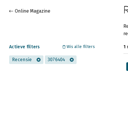
Gevonden artikelen
Online Magazine
Re
re
Actieve filters
1
r
Wis alle filters
Recensie
3076404