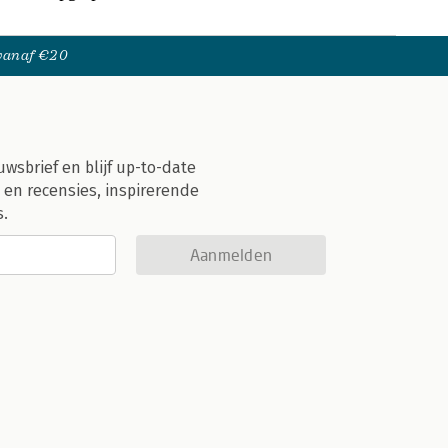
 vanaf €20
uwsbrief en blijf up-to-date
 en recensies, inspirerende
s.
Aanmelden