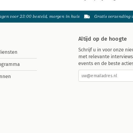
gen voor 23:00 besteld, morgen in huis
Gratis verzending
Altijd op de hoogte
Schrijf u in voor onze nie
diensten
met relevante interviews
events en de beste actie
rogramma
nnen