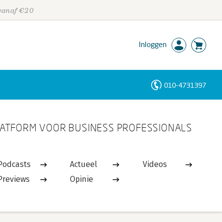
 vanaf €20
Inloggen
010-4731397
Personen
ATFORM VOOR BUSINESS PROFESSIONALS
Trefwoorden
Podcasts
Actueel
Videos
Previews
Opinie