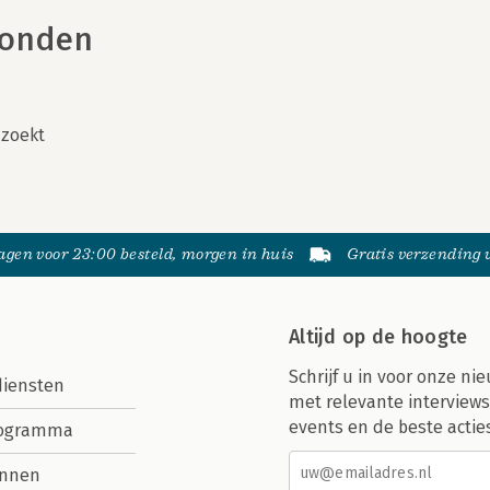
vonden
 zoekt
gen voor 23:00 besteld, morgen in huis
Gratis verzending
Altijd op de hoogte
Schrijf u in voor onze nie
diensten
met relevante interviews
events en de beste actie
rogramma
nnen