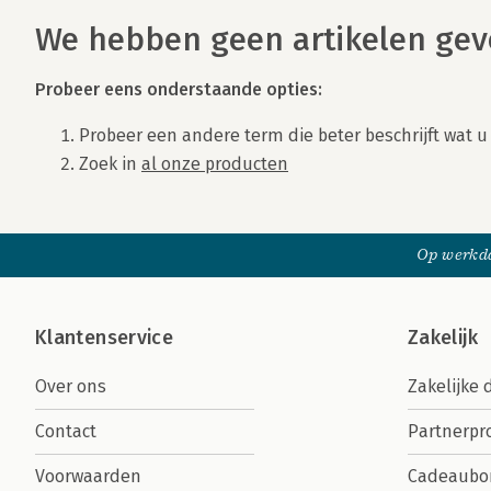
We hebben geen artikelen ge
Gevonden artikelen
Probeer eens onderstaande opties:
Probeer een andere term die beter beschrijft wat u
Zoek in
al onze producten
Op werkda
Klantenservice
Zakelijk
Over ons
Zakelijke 
Contact
Partnerp
Voorwaarden
Cadeaubo