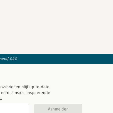
 vanaf €20
uwsbrief en blijf up-to-date
 en recensies, inspirerende
s.
Aanmelden