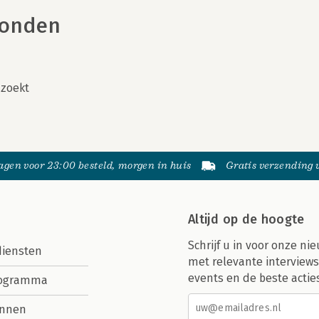
vonden
 zoekt
gen voor 23:00 besteld, morgen in huis
Gratis verzending
Altijd op de hoogte
Schrijf u in voor onze nie
diensten
met relevante interviews
events en de beste actie
rogramma
nnen