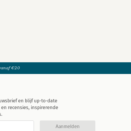
 vanaf €20
uwsbrief en blijf up-to-date
 en recensies, inspirerende
s.
Aanmelden