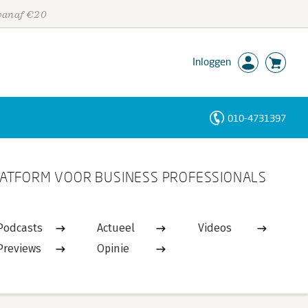
 vanaf €20
Inloggen
010-4731397
Personen
ATFORM VOOR BUSINESS PROFESSIONALS
Trefwoorden
Podcasts
Actueel
Videos
Previews
Opinie