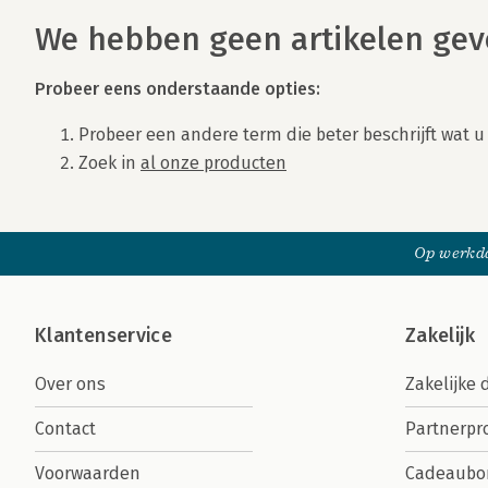
We hebben geen artikelen ge
Gevonden artikelen
Probeer eens onderstaande opties:
Probeer een andere term die beter beschrijft wat u
Zoek in
al onze producten
Op werkda
Klantenservice
Zakelijk
Over ons
Zakelijke 
Contact
Partnerp
Voorwaarden
Cadeaubo