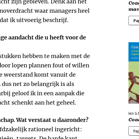
ht zijn gebleven. Denk aan het
Coac
man
enoverdracht waar managers heel
t ik uitvoerig beschrijf.
Pa
ige aandacht die u heeft voor de
gstukken hebben te maken met de
or lopen plannen fout of willen
ie weerstand komt vanuit de
dus net zo belangrijk is als
arbij geloof ik in een aanpak die
acht schenkt aan het geheel.
Ien G.
rschap. Wat verstaat u daaronder?
Coac
zakelijk rationeel ingericht:
Pa
gieën, targets. De harde kant