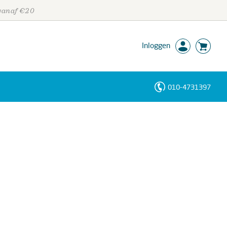
 vanaf €20
Inloggen
010-4731397
Personen
Trefwoorden