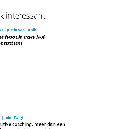
k interessant
s | Justin van Lopik
chboek van het
cennium
 | Joke Twigt
utive coaching: meer dan een