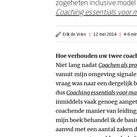
zogeheten inclusive model
Coaching essentials voor 
Erik de Vries
|
12 mei 2014
|
4-6 min
Hoe verhouden uw twee coach
Niet lang nadat
Coachen als pro
vanuit mijn omgeving signale
vraag was naar een dergelijk 
dus
Coaching essentials voor m
inmiddels vaak genoeg aange
coachende manier van leidingg
mijn boek behandel ik de basi
aanvul met een aantal zaken di