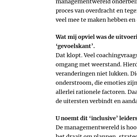
managementwereld onderbelic
proces van overdracht en teg
veel mee te maken hebben en da
Wat mij opviel was de uitvoer
‘gevoelskant’.
Dat klopt. Veel coachingvraa
omgang met weerstand. Hierdo
veranderingen niet lukken. D
onderstroom, die emoties zijn 
allerlei rationele factoren. Da
de uitersten verbindt en aand
U noemt dit ‘inclusive’ leide
De managementwereld is hoofd
het draait om plannen, strate