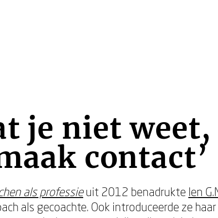
t je niet weet, 
maak contact’
hen als professie
uit 2012 benadrukte
Ien G.
oach als gecoachte. Ook introduceerde ze haa