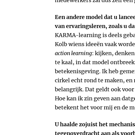
medewerkers zal dus zelf een
Een andere model dat u lance
van ervaringsleren, zoals u d
KARMA-learning is deels gebas
Kolb wiens ideeën vaak word
action learning
: kijken, denken
te kaal, in dat model ontbreek
betekenisgeving. Ik heb gemer
cirkel echt rond te maken, en r
belangrijk. Dat geldt ook voor
Hoe kan ik zin geven aan datg
betekent het voor mij en de 
U haalde zojuist het mechani
tegenoverdracht aan als voorb