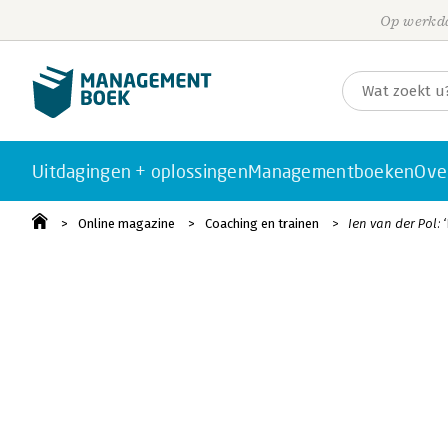
Op werkda
Uitdagingen + oplossingen
Managementboeken
Ove
Online magazine
Coaching en trainen
Ien van der Pol: 