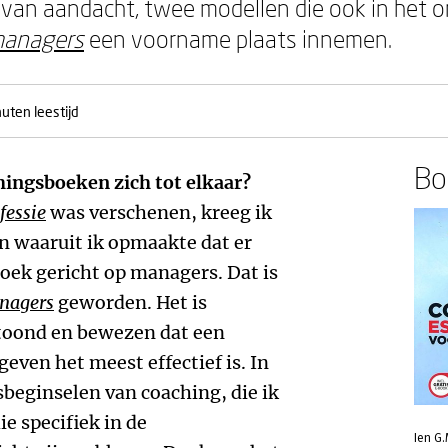
 van aandacht, twee modellen die ook in het 
managers
een voorname plaats innemen.
uten leestijd
Boe
ingsboeken zich tot elkaar?
fessie
was verschenen, kreeg ik
n waaruit ik opmaakte dat er
boek gericht op managers. Dat is
anagers
geworden. Het is
toond en bewezen dat een
even het meest effectief is. In
sbeginselen van coaching, die ik
e specifiek in de
Ien G.