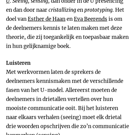
U
.
Seeing
,
sensing
, dan onder in de U presencing
en dan door naar
cristallizing
en
prototyping
. Het
doel van
Esther de Haan
en
Eva Beerends
is om
de deelnemers kennis te laten maken met deze
theorie, die zij toegankelijk en toepasbaar maken
in hun gelijknamige boek.
Luisteren
Met werkvormen laten de sprekers de
deelnemers kennismaken met de verschillende
fasen van het U-model. Allereerst moeten de
deelnemers in drietallen vertellen over hun
mooiste communicatie ooit. Bij het luisteren
naar elkaars verhalen (seeing) moet elk drietal
drie woorden opschrijven die zo’n communicatie