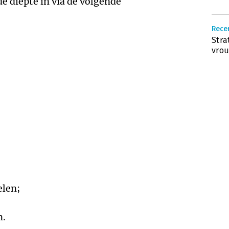
e diepte in via de volgende
Rece
Stra
vro
elen;
n.