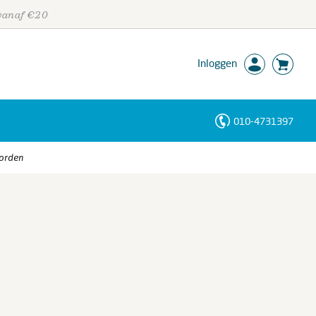
 vanaf €20
Inloggen
010-4731397
Personen
worden
Trefwoorden