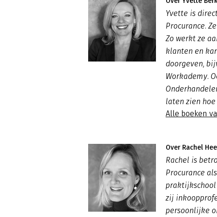
Over Yvette Berk
Yvette is dire
Procurance. Ze
Zo werkt ze aa
klanten en kan
doorgeven, bij
Workademy. Oo
Onderhandelen
laten zien hoe
Alle boeken va
Over Rachel Hee
Rachel is betr
Procurance al
praktijkschool
zij inkoopprof
persoonlijke o