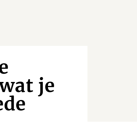
e
 wat je
ede