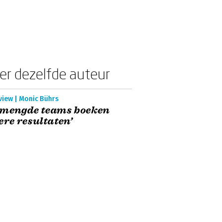
er dezelfde auteur
view | Monic Bührs
emengde teams boeken
ere resultaten’