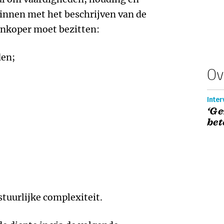
innen met het beschrijven van de
inkoper moet bezitten:
den;
Ov
Inter
‘G
bet
tuurlijke complexiteit.