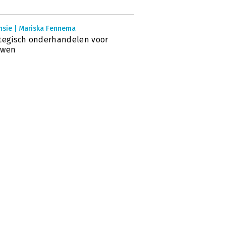
nsie | Mariska Fennema
tegisch onderhandelen voor
uwen