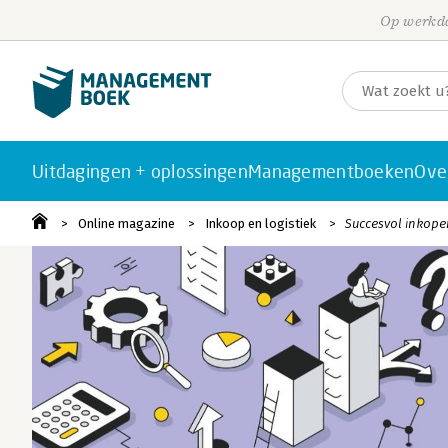
Op werkda
Uitdagingen + oplossingen
Managementboeken
Ove
Online magazine
Inkoop en logistiek
Succesvol inkope