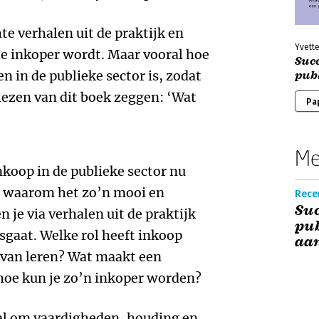
te verhalen uit de praktijk en
Yvette
lle inkoper wordt. Maar vooral hoe
Succ
 in de publieke sector is, zodat
publ
lezen van dit boek zeggen: ‘Wat
Pa
Me
inkoop in de publieke sector nu
een waarom het zo’n mooi en
Recen
Suc
n je via verhalen uit de praktijk
pub
gaat. Welke rol heeft inkoop
aa
van leren? Wat maakt een
hoe kun je zo’n inkoper worden?
aal om vaardigheden, houding en