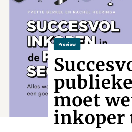
Preview
Succesvo
publieke
moet we
inkoper