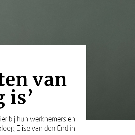
tten van
 is’
ier bij hun werknemers en
oloog Elise van den End in