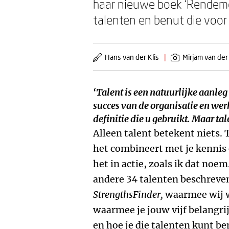
haar nieuwe boek ‘Rendemen
talenten en benut die voor 
Hans van der Klis
|
Mirjam van der
‘Talent is een natuurlijke aanleg
succes van de organisatie en wer
definitie die u gebruikt. Maar tal
Alleen talent betekent niets. T
het combineert met je kennis
het in actie, zoals ik dat noe
andere 34 talenten beschreven
StrengthsFinder
,
waarmee wij w
waarmee je jouw vijf belangri
en hoe je die talenten kunt b