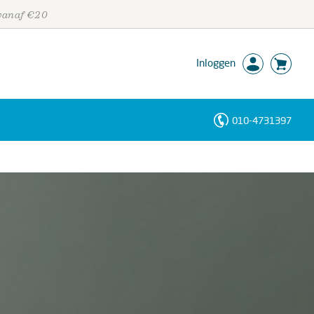
 vanaf €20
Inloggen
010-4731397
Personen
Trefwoorden