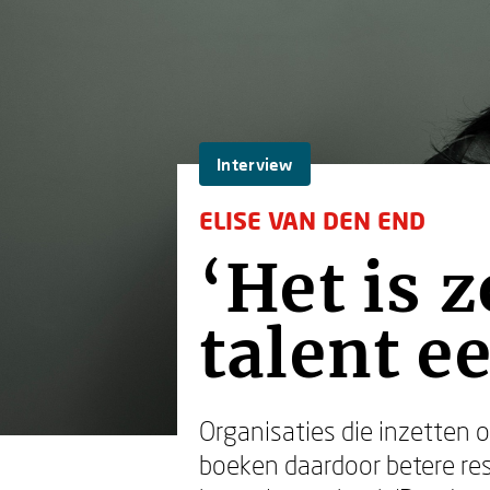
Interview
ELISE VAN DEN END
‘Het is 
talent e
Organisaties die inzetten 
boeken daardoor betere resu