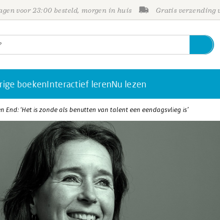
gen voor 23:00 besteld, morgen in huis
Gratis verzending
rige boeken
Interactief leren
Nu lezen
en End: ‘Het is zonde als benutten van talent een eendagsvlieg is’