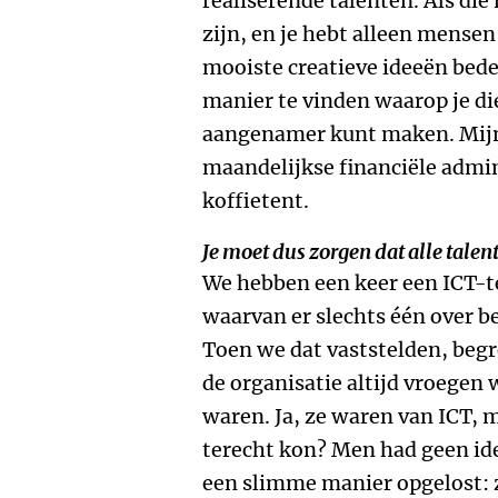
realiserende talenten. Als die
zijn, en je hebt alleen mensen
mooiste creatieve ideeën bede
manier te vinden waarop je di
aangenamer kunt maken. Mijn 
maandelijkse financiële admini
koffietent.
Je moet dus zorgen dat alle tale
We hebben een keer een ICT-
waarvan er slechts één over b
Toen we dat vaststelden, beg
de organisatie altijd vroegen 
waren. Ja, ze waren van ICT, 
terecht kon? Men had geen id
een slimme manier opgelost: z