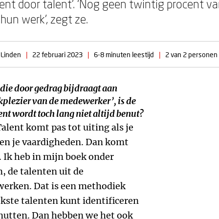
t door talent’. ‘Nog geen twintig procent va
hun werk’, zegt ze.
 Linden
|
22 februari 2023
|
6-8 minuten leestijd
|
2 van 2 personen 
 die door gedrag bijdraagt aan
kplezier van de medewerker’, is de
ent wordt toch lang niet altijd benut?
alent komt pas tot uiting als je
 en je vaardigheden. Dan komt
m. Ik heb in mijn boek onder
, de talenten uit de
erken. Dat is een methodiek
jkste talenten kunt identificeren
enutten. Dan hebben we het ook