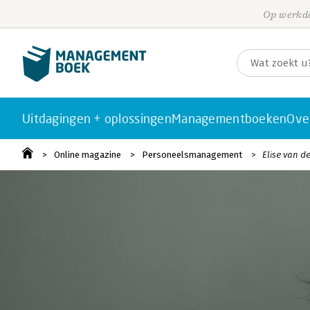
Op werkda
Uitdagingen + oplossingen
Managementboeken
Ove
Online magazine
Personeelsmanagement
Elise van d