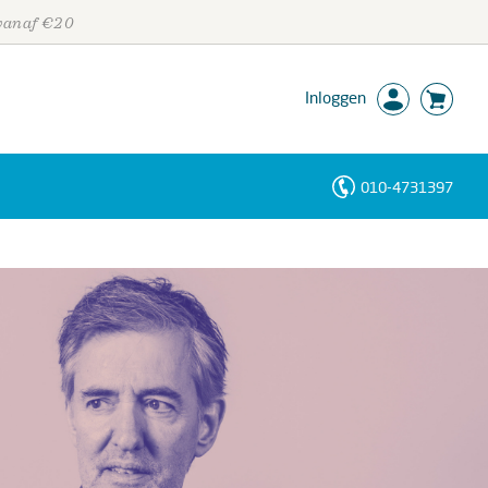
 vanaf €20
Inloggen
010-4731397
Personen
Trefwoorden