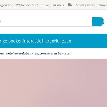
gen voor 23:00 besteld, morgen in huis
Gratis verzending
rige boeken
Interactief leren
Nu lezen
 een betekenisrelatie zitten, consumeren bewuster’