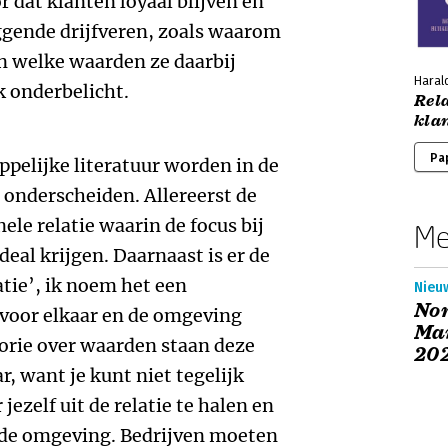
 dat klanten loyaal blijven en
gende drijfveren, zoals waarom
n welke waarden ze daarbij
Harald
k onderbelicht.
Rela
kla
Pa
pelijke literatuur worden in de
 onderscheiden. Allereerst de
le relatie waarin de focus bij
Me
 deal krijgen. Daarnaast is er de
tie’, ik noem het een
Nieu
No
 voor elkaar en de omgeving
Mar
eorie over waarden staan deze
20
r, want je kunt niet tegelijk
ezelf uit de relatie te halen en
r de omgeving. Bedrijven moeten