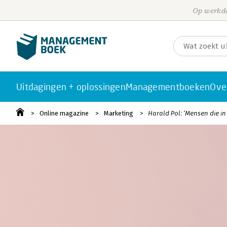
Op werkda
Uitdagingen + oplossingen
Managementboeken
Ove
Online magazine
Marketing
Harald Pol: ‘Mensen die in