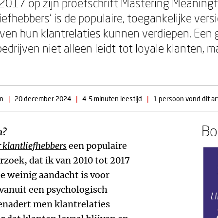
 2017 op zijn proefschrift Mastering Meaning
iefhebbers’ is de populaire, toegankelijke versi
rijven hun klantrelaties kunnen verdiepen. Een
bedrijven niet alleen leidt tot loyale klanten, 
en
|
20 december 2024
|
4-5 minuten leestijd
|
1 persoon vond dit art
Boe
n?
 klantliefhebbers
een populaire
zoek, dat ik van 2010 tot 2017
 te weinig aandacht is voor
e vanuit een psychologisch
benadert men klantrelaties