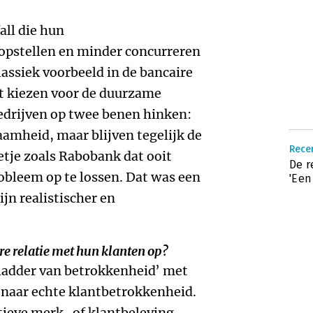
all die hun
opstellen en minder concurreren
klassiek voorbeeld in de bancaire
st kiezen voor de duurzame
bedrijven op twee benen hinken:
aamheid, maar blijven tegelijk de
Rece
etje zoals Rabobank dat ooit
De r
obleem op te lossen. Dat was een
'Een
ijn realistischer en
e relatie met hun klanten op?
 ‘ladder van betrokkenheid’ met
 naar echte klantbetrokkenheid.
tieve merk- of klantbeleving.