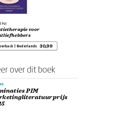
 Pol
tietherapie voor
ntliefhebbers
30,99
perback | Nederlands
er over dit boek
ws
minaties PIM
ketingliteratuurprijs
25