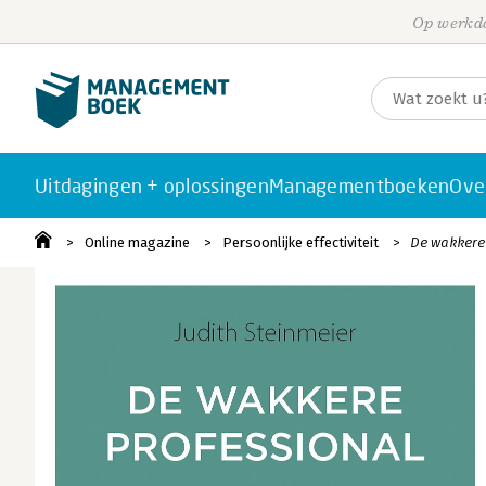
Op werkda
Uitdagingen + oplossingen
Managementboeken
Ove
Online magazine
Persoonlijke effectiviteit
De wakkere 