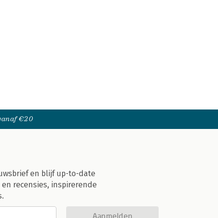
 vanaf €20
uwsbrief en blijf up-to-date
 en recensies, inspirerende
s.
Aanmelden