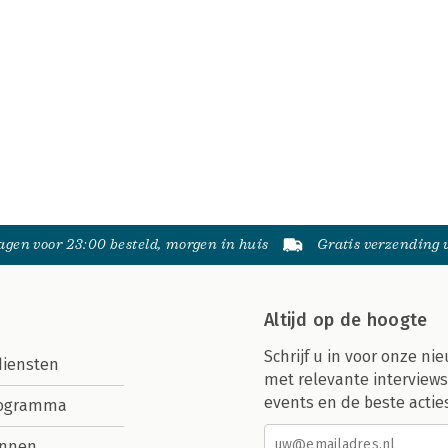
gen voor 23:00 besteld, morgen in huis
Gratis verzending
Altijd op de hoogte
Schrijf u in voor onze nie
diensten
met relevante interviews
events en de beste actie
rogramma
nnen