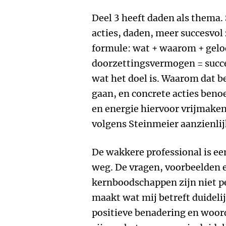
Deel 3 heeft daden als thema.
acties, daden, meer succesvol z
formule: wat + waarom + geloo
doorzettingsvermogen = succes
wat het doel is. Waarom dat be
gaan, en concrete acties benoe
en energie hiervoor vrijmake
volgens Steinmeier aanzienlij
De wakkere professional is ee
weg. De vragen, voorbeelden e
kernboodschappen zijn niet p
maakt wat mij betreft duideli
positieve benadering en woord