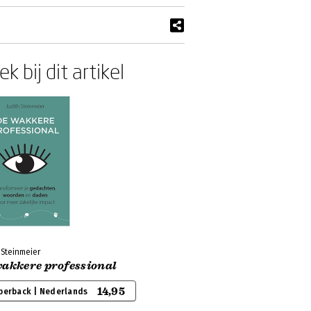
k bij dit artikel
 Steinmeier
wakkere professional
14,95
perback | Nederlands