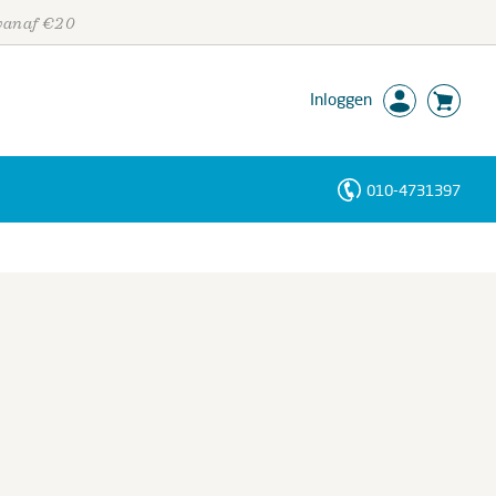
 vanaf €20
Inloggen
010-4731397
Personen
Trefwoorden