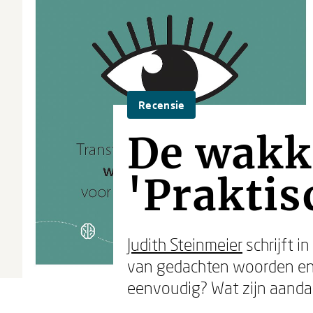
Recensie
De wakke
'Praktis
Judith Steinmeier
schrijft in
van gedachten woorden en da
eenvoudig? Wat zijn aandac