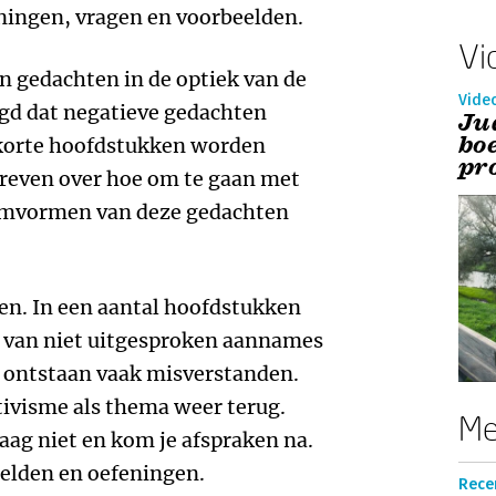
ningen, vragen en voorbeelden.
Vi
an gedachten in de optiek van de
Vide
tuigd dat negatieve gedachten
Ju
bo
al korte hoofdstukken worden
pr
reven over hoe om te gaan met
 omvormen van deze gedachten
en. In een aantal hoofdstukken
 van niet uitgesproken aannames
 ontstaan vaak misverstanden.
tivisme als thema weer terug.
Me
aag niet en kom je afspraken na.
elden en oefeningen.
Rece