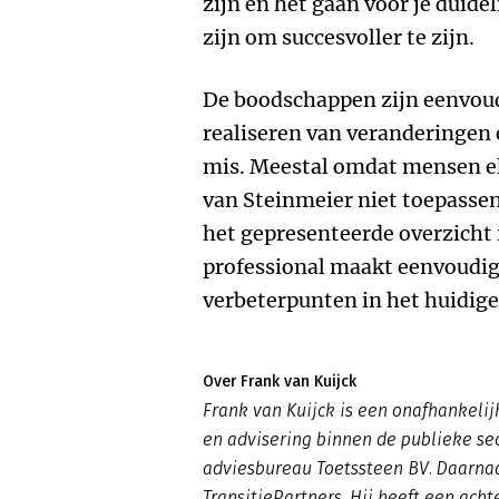
zijn en het gaan voor je duide
zijn om succesvoller te zijn.
De boodschappen zijn eenvoud
realiseren van veranderingen 
mis. Meestal omdat mensen elk
van Steinmeier niet toepassen
het gepresenteerde overzicht
professional maakt eenvoudig
verbeterpunten in het huidige
Over Frank van Kuijck
Frank van Kuijck is een onafhankelijk
en advisering binnen de publieke sect
adviesbureau Toetssteen BV. Daarnaas
TransitiePartners. Hij heeft een acht