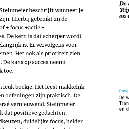
De 
'Ri
 Steinmeier beschrijft wanneer je
en 
ijn. Hierbij gebruikt zij de
f + focus +actie +
. De kern is dat scherper wordt
langrijk is. Er vervolgens voor
men. Het ook als prioriteit zien
n. De kans op succes neemt
k toe.
n leuk boekje. Het leest makkelijk
Previ
n oefeningen zijn praktisch. De
De w
Tran
ersé vernieuwend. Steinmeier
en 
jk dat positieve gedachten,
keuzen, duidelijke focus, helder