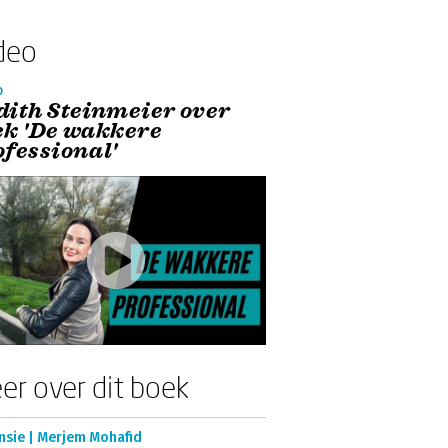
deo
o
dith Steinmeier over
ek 'De wakkere
ofessional'
er over dit boek
nsie | Merjem Mohafid