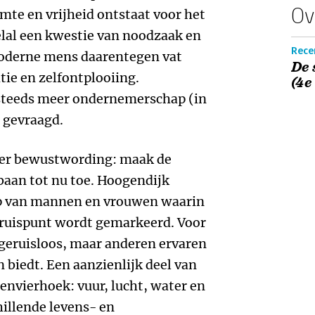
Ov
te en vrijheid ontstaat voor het
elal een kwestie van noodzaak en
Recen
moderne mens daarentegen vat
De 
atie en zelfontplooiing.
(4e
 steeds meer ondernemerschap (in
 gevraagd.
ver bewustwording: maak de
pbaan tot nu toe. Hoogendijk
oop van mannen en vrouwen waarin
 kruispunt wordt gemarkeerd. Voor
geruisloos, maar anderen ervaren
n biedt. Een aanzienlijk deel van
envierhoek: vuur, lucht, water en
hillende levens- en