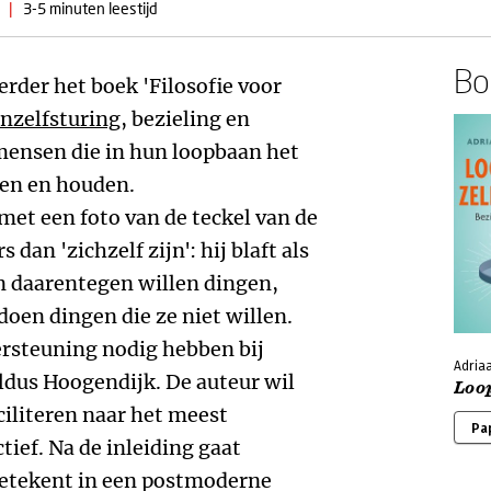
|
3-5 minuten leestijd
Boe
erder het boek 'Filosofie voor
nzelfsturing
, bezieling en
 mensen die in hun loopbaan het
men en houden.
met een foto van de teckel van de
dan 'zichzelf zijn': hij blaft als
en daarentegen willen dingen,
 doen dingen die ze niet willen.
rsteuning nodig hebben bij
Adria
ldus Hoogendijk. De auteur wil
Loo
ciliteren naar het meest
Pa
ief. Na de inleiding gaat
betekent in een postmoderne