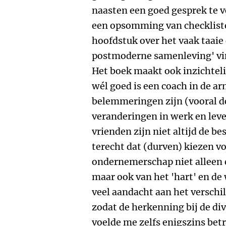
naasten een goed gesprek te v
een opsomming van checkliste
hoofdstuk over het vaak taaie
postmoderne samenleving' vin
Het boek maakt ook inzichteli
wél goed is een coach in de a
belemmeringen zijn (vooral d
veranderingen in werk en leven
vrienden zijn niet altijd de b
terecht dat (durven) kiezen v
ondernemerschap niet alleen e
maar ook van het 'hart' en de 
veel aandacht aan het versch
zodat de herkenning bij de dive
voelde me zelfs enigszins betr