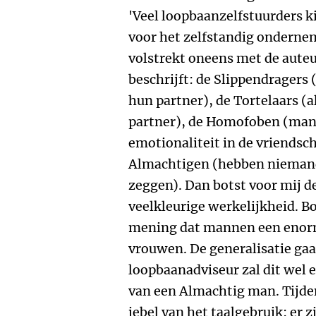
'Veel loopbaanzelfstuurders k
voor het zelfstandig ondernem
volstrekt oneens met de aute
beschrijft: de Slippendragers 
hun partner), de Tortelaars (
partner), de Homofoben (mann
emotionaliteit in de vriendsc
Almachtigen (hebben niemand 
zeggen). Dan botst voor mij d
veelkleurige werkelijkheid. B
mening dat mannen een enor
vrouwen. De generalisatie gaa
loopbaanadviseur zal dit wel
van een Almachtig man. Tijden
iebel van het taalgebruik: er 