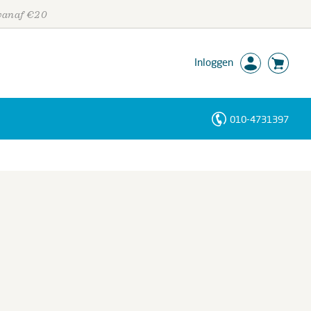
 vanaf €20
Inloggen
010-4731397
Personen
Trefwoorden