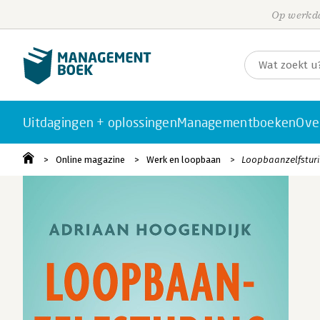
Op werkda
Uitdagingen + oplossingen
Managementboeken
Ove
Online magazine
Werk en loopbaan
Loopbaanzelfstur