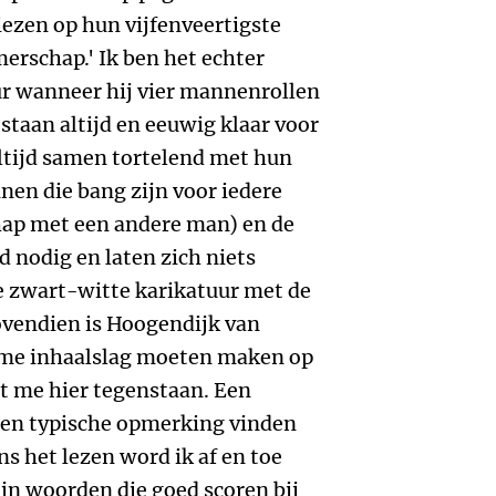
iezen op hun vijfenveertigste
erschap.' Ik ben het echter
ur wanneer hij vier mannenrollen
(staan altijd en eeuwig klaar voor
altijd samen tortelend met hun
en die bang zijn voor iedere
hap met een andere man) en de
nodig en laten zich niets
e zwart-witte karikatuur met de
ovendien is Hoogendijk van
me inhaalslag moeten maken op
t me hier tegenstaan. Een
 een typische opmerking vinden
s het lezen word ik af en toe
zijn woorden die goed scoren bij