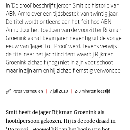
In 'De prooi' beschrijft Jeroen Smit de historie van
ABN Amro over een tijdsbestek van twintig jaar.
De titel wordt ontleend aan het feit hoe ABN
Amro door het toedoen van de voorzitter Rijkman
Groenink vanaf begin jaren negentig uit de vorige
eeuw van 'Jager' tot 'Prooi' werd. Tevens verwijst
de titel naar het jachtincident waarbij Rijkman
Groenink zichzelf (nog) niet in zijn voet schoot
maar in zijn arm en hij zichzelf ernstig verwondde.
Peter Vermeulen
|
7 juli 2010
|
2-3 minuten leestijd
Smit heeft de jager Rijkman Groenink als
hoofdpersoon gekozen. Hij is de rode draad in
'
De prooi
'. Hoewel hij aan het begin van het