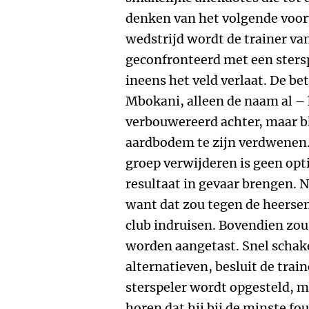
denken van het volgende voorv
wedstrijd wordt de trainer va
geconfronteerd met een stersp
ineens het veld verlaat. De be
Mbokani, alleen de naam al – l
verbouwereerd achter, maar bl
aardbodem te zijn verdwenen. 
groep verwijderen is geen opt
resultaat in gevaar brengen. N
want dat zou tegen de heers
club indruisen. Bovendien zou
worden aangetast. Snel schake
alternatieven, besluit de trai
sterspeler wordt opgesteld, maa
horen dat hij bij de minste f