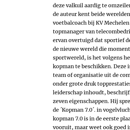
deze valkuil aardig te omzeile
de auteur kent beide werelden
voetbalcoach bij KV Mechelen,
topmanager van telecombedrij
ervan overtuigd dat sportief d
de nieuwe wereld die momentee
sportwereld, is het volgens 
kopman te beschikken. Deze is 
team of organisatie uit de co
onder grote druk topprestatie
leiderschap inhoudt, beschrij
zeven eigenschappen. Hij spr
de ´Kopman 7.0´. in vogelvluch
kopman 7.0 is in de eerste pl
vooruit, maar weet ook goed i