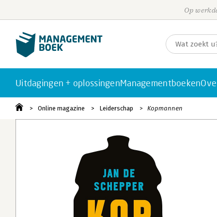
Op werkda
Uitdagingen + oplossingen
Managementboeken
Ove
Online magazine
Leiderschap
Kopmannen