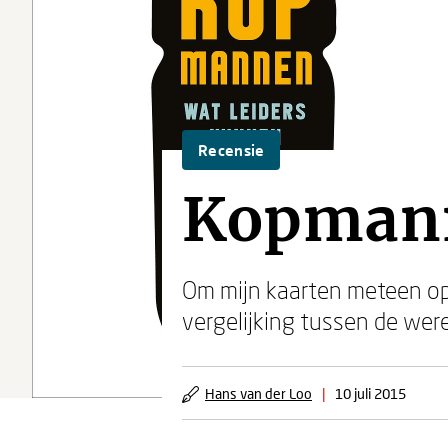
Recensie
Kopman
Om mijn kaarten meteen op 
vergelijking tussen de wer
Hans van der Loo
|
10 juli 2015