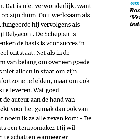
Rece
n. Dat is niet verwonderlijk, want
Bod
 op zijn duim. Ooit werkzaam als
‘Ve
ied
 fungeerde hij vervolgens als
f Belgacom. De Schepper is
enken de basis is voor succes in
l ontstaat. Net als in de
hem van belang om over een goede
niet alleen in staat om zijn
mfortzone te leiden, maar om ook
s te leveren. Wat goed
ft de auteur aan de hand van
eekt voor het gemak dan ook van
t noem ik ze alle zeven kort: - De
aats een tempomaker. Hij wil
n te schatten wanneer er