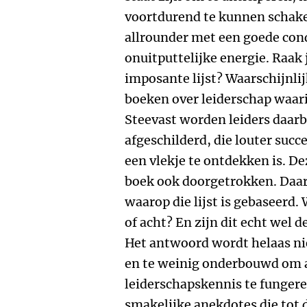
voortdurend te kunnen schake
allrounder met een goede cond
onuitputtelijke energie. Raak 
imposante lijst? Waarschijnlijk
boeken over leiderschap waarin
Steevast worden leiders daarbi
afgeschilderd, die louter suc
een vlekje te ontdekken is. Dez
boek ook doorgetrokken. Daarb
waarop die lijst is gebaseerd
of acht? En zijn dit echt wel 
Het antwoord wordt helaas niet
en te weinig onderbouwd om a
leiderschapskennis te fungeren
smakelijke anekdotes die tot 