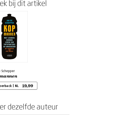
k bij dit artikel
e Schepper
mannen
19,99
perback | NL
er dezelfde auteur