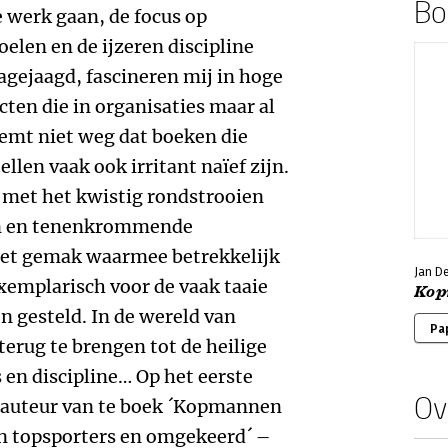
Boe
 werk gaan, de focus op
elen en de ijzeren discipline
gejaagd, fascineren mij in hoge
cten die in organisaties maar al
eemt niet weg dat boeken die
ellen vaak ook irritant naïef zijn.
n met het kwistig rondstrooien
en en tenenkrommende
het gemak waarmee betrekkelijk
Jan D
exemplarisch voor de vaak taaie
Kop
n gesteld. In de wereld van
Pa
s terug te brengen tot de heilige
 en discipline… Op het eerste
Ov
, auteur van te boek ´Kopmannen
an topsporters en omgekeerd´ –