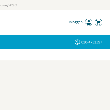
 vanaf €20
Inloggen
010-4731397
Personen
Trefwoorden