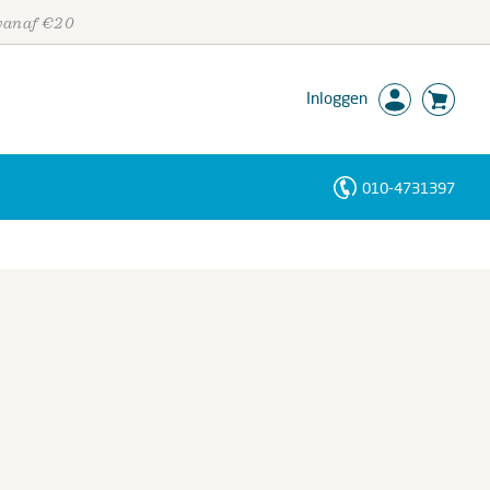
 vanaf €20
Inloggen
010-4731397
Personen
Trefwoorden