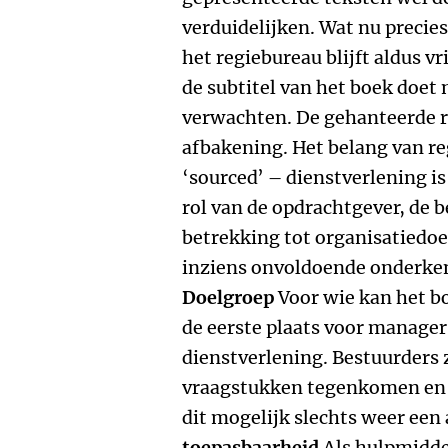
verduidelijken. Wat nu precie
het regiebureau blijft aldus v
de subtitel van het boek doet 
verwachten. De gehanteerde re
afbakening. Het belang van reg
‘sourced’ – dienstverlening i
rol van de opdrachtgever, de b
betrekking tot organisatiedoel
inziens onvoldoende onderken
Doelgroep
Voor wie kan het bo
de eerste plaats voor manager
dienstverlening. Bestuurders 
vraagstukken tegenkomen en 
dit mogelijk slechts weer een
toepasbaarheid
Als hulpmidde