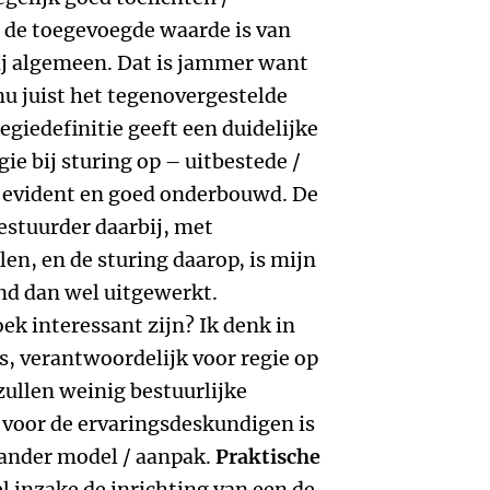
s de toegevoegde waarde is van
rij algemeen. Dat is jammer want
nu juist het tegenovergestelde
giedefinitie geeft een duidelijke
ie bij sturing op – uitbestede /
s evident en goed onderbouwd. De
estuurder daarbij, met
en, en de sturing daarop, is mijn
d dan wel uitgewerkt.
ek interessant zijn? Ik denk in
s, verantwoordelijk voor regie op
zullen weinig bestuurlijke
voor de ervaringsdeskundigen is
 ander model / aanpak.
Praktische
l inzake de inrichting van een de