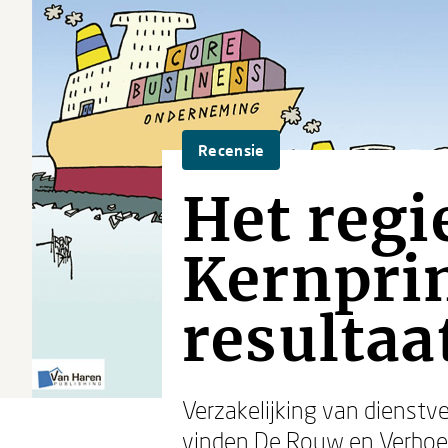
Recensie
Het regi
Kernprin
resultaa
Verzakelijking van dienstv
vinden De Rouw en Verhoef. 