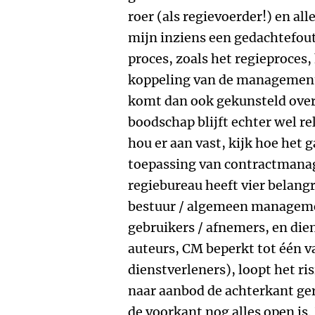
roer (als regievoerder!) en al
mijn inziens een gedachtefout
proces, zoals het regieproces,
koppeling van de managemen
komt dan ook gekunsteld over
boodschap blijft echter wel re
hou er aan vast, kijk hoe het g
toepassing van contractmanag
regiebureau heeft vier belangr
bestuur / algemeen managemen
gebruikers / afnemers, en dien
auteurs, CM beperkt tot één va
dienstverleners), loopt het ri
naar aanbod de achterkant gere
de voorkant nog alles open is