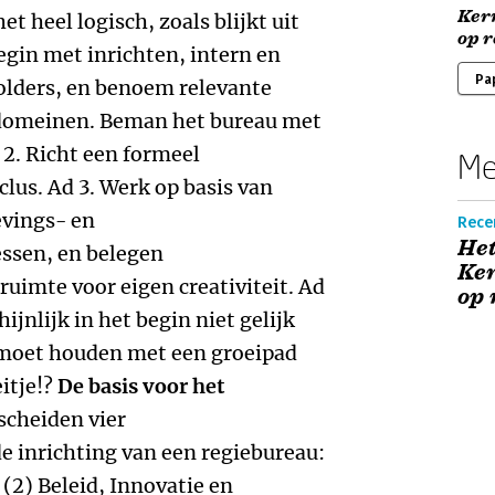
Ker
et heel logisch, zoals blijkt uit
op r
egin met inrichten, intern en
Pa
holders, en benoem relevante
omeinen. Beman het bureau met
2. Richt een formeel
Me
clus. Ad 3. Werk op basis van
vings-­ en
Rece
Het
sen, en belegen
Ker
uimte voor eigen creativiteit. Ad
op 
ijnlijk in het begin niet gelijk
g moet houden met een groeipad
itje!?
De basis voor het
scheiden vier
inrichting van een regiebureau:
2) Beleid, Innovatie en