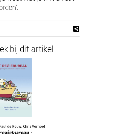
orden’.
k bij dit artikel
Paul de Rouw, Chris Verhoef
regiebureau -