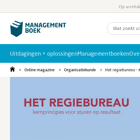
Op werkda
Uitdagingen + oplossingen
Managementboeken
Ove
Online magazine
Organisatiekunde
Het regiebureau - 