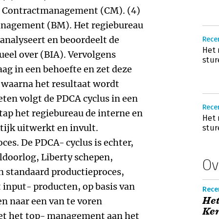
) Contractmanagement (CM). (4)
anagement (BM). Het regiebureau
analyseert en beoordeelt de
Recen
Het 
ueel over (BIA). Vervolgens
stur
aag in een behoefte en zet deze
, waarna het resultaat wordt
ten volgt de PDCA cyclus in een
Rece
tap het regiebureau de interne en
Het 
tijk uitwerkt en invult.
stur
ces. De PDCA-­ cyclus is echter,
eldoorlog, Liberty schepen,
Ov
 standaard productieproces,
 input-­ producten, op basis van
Recen
Het
n naar een van te voren
Ker
Met het top-­ management aan het