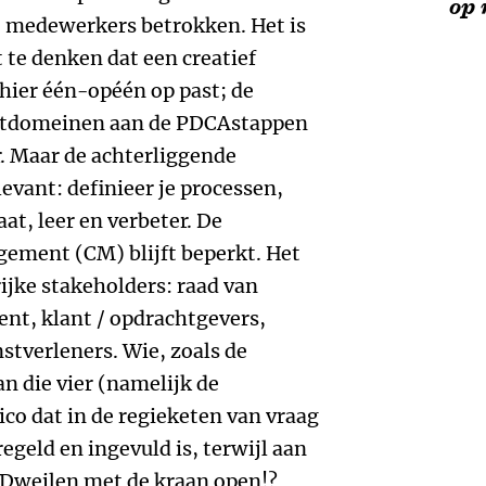
op 
le medewerkers betrokken. Het is
 te denken dat een creatief
 hier één-op­één op past; de
tdomeinen aan de PDCA­stappen
. Maar de achterliggende
levant: definieer je processen,
aat, leer en verbeter. De
ement (CM) blijft beperkt. Het
ijke stakeholders: raad van
t, klant / opdrachtgevers,
stverleners. Wie, zoals de
n die vier (namelijk de
sico dat in de regieketen van vraag
geld en ingevuld is, terwijl aan
. Dweilen met de kraan open!?