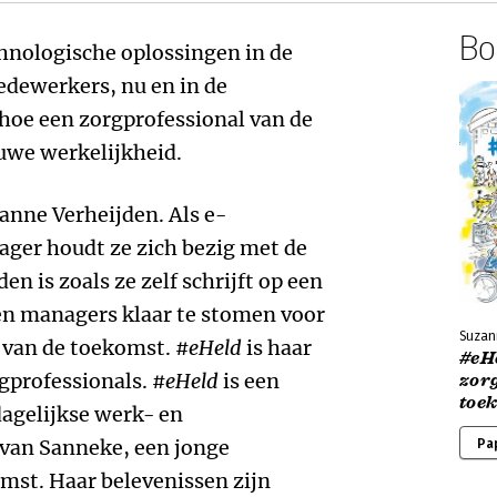
Boe
hnologische oplossingen in de
edewerkers, nu en in de
hoe een zorgprofessional van de
uwe werkelijkheid.
anne Verheijden. Als e-
ger houdt ze zich bezig met de
n is zoals ze zelf schrijft op een
en managers klaar te stomen voor
Suzan
g van de toekomst.
#eHeld
is haar
#eH
gprofessionals.
#eHeld
is een
zor
toe
dagelijkse werk- en
van Sanneke, een jonge
Pa
mst. Haar belevenissen zijn