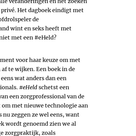
lle veranderingen en het zoeken
 privé. Het dagboek eindigt met
fdrolspeler de
and wint en seks heeft met
 niet met een #eHeld?
iment voor haar keuze om met
af te wijken. Een boek in de
 eens wat anders dan een
sionals.
#eHeld
schetst een
 van een zorgprofessional van de
t om met nieuwe technologie aan
is nu zeggen ze wel eens, want
oek wordt genoemd zien we al
e zorgpraktijk, zoals