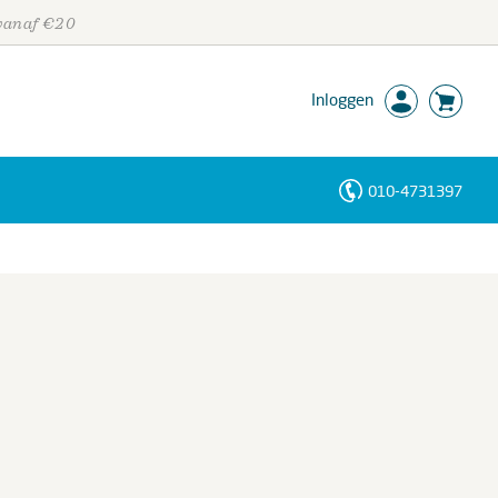
 vanaf €20
Inloggen
010-4731397
Personen
Trefwoorden