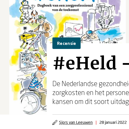
Recensie
#eHeld -
De Nederlandse gezondheid
zorgkosten en het personee
kansen om dit soort uitda
Sjors van Leeuwen
|
28 januari 2022