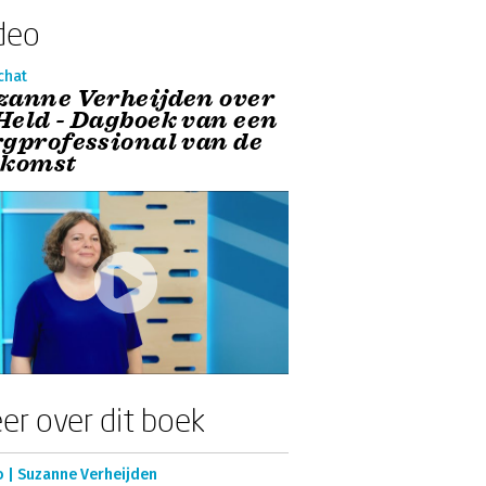
deo
chat
zanne Verheijden over
Held - Dagboek van een
rgprofessional van de
ekomst
er over dit boek
o | Suzanne Verheijden