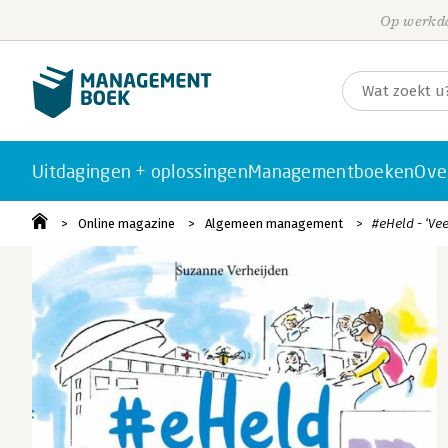
Op werkda
Uitdagingen + oplossingen
Managementboeken
Ove
Online magazine
Algemeen management
#eHeld - ‘Vee