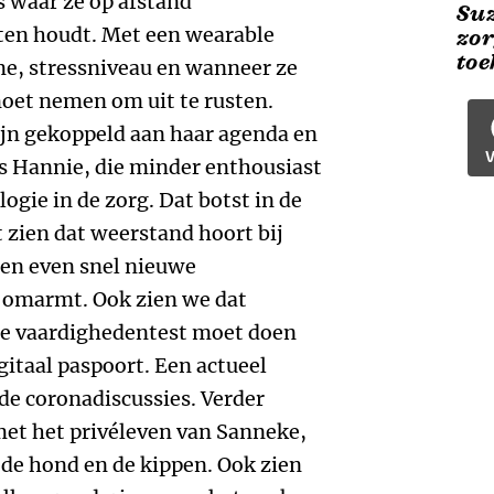
 waar ze op afstand
Suz
ten houdt. Met een wearable
zor
to
tme, stressniveau en wanneer ze
moet nemen om uit te rusten.
ijn gekoppeld aan haar agenda en
V
s Hannie, die minder enthousiast
ogie in de zorg. Dat botst in de
t zien dat weerstand hoort bij
een even snel nieuwe
 omarmt. Ook zien we dat
ale vaardighedentest moet doen
gitaal paspoort. Een actueel
de coronadiscussies. Verder
et het privéleven van Sanneke,
de hond en de kippen. Ook zien