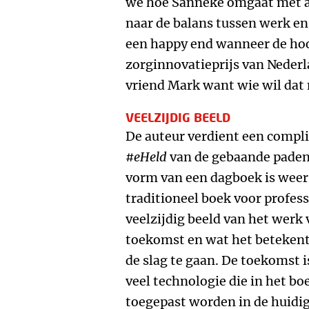
we hoe Sanneke omgaat met a
naar de balans tussen werk en
een happy end wanneer de hoo
zorginnovatieprijs van Nederl
vriend Mark want wie wil dat
VEELZIJDIG BEELD
De auteur verdient een compl
#eHeld
van de gebaande paden 
vorm van een dagboek is weer
traditioneel boek voor profes
veelzijdig beeld van het werk
toekomst en wat het beteken
de slag te gaan. De toekomst 
veel technologie die in het b
toegepast worden in de huidig