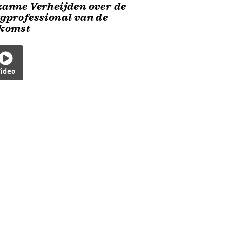
anne Verheijden over de
gprofessional van de
ekomst
ideo