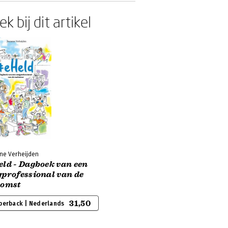
k bij dit artikel
ne Verheijden
eld - Dagboek van een
gprofessional van de
komst
31,50
perback | Nederlands