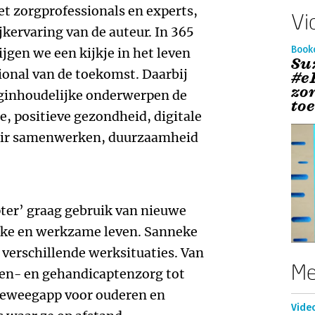
t zorgprofessionals en experts,
Vi
jkervaring van de auteur. In 365
Book
ijgen we een kijkje in het leven
Su
ional van de toekomst. Daarbij
#e
zo
rginhoudelijke onderwerpen de
to
e, positieve gezondheid, digitale
nair samenwerken, duurzaamheid
ter’ graag gebruik van nieuwe
ijke en werkzame leven. Sanneke
n verschillende werksituaties. Van
Me
ren- en gehandicaptenzorg tot
eweegapp voor ouderen en
Vide