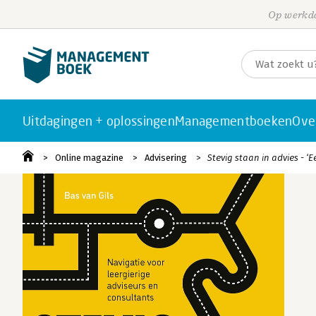
Op werkda
Uitdagingen + oplossingen
Managementboeken
Ove
Online magazine
Advisering
Stevig staan in advies - ‘