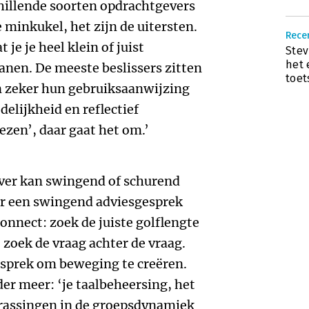
chillende soorten opdrachtgevers
minkukel, het zijn de uitersten.
Recen
je je heel klein of juist
Stev
het 
anen. De meeste beslissers zitten
toet
en zeker hun gebruiksaanwijzing
elijkheid en reflectief
ezen’, daar gaat het om.’
ever kan swingend of schurend
oor een swingend adviesgesprek
Connect: zoek de juiste golflengte
 zoek de vraag achter de vraag.
esprek om beweging te creëren.
r meer: ‘je taalbeheersing, het
errassingen in de groepsdynamiek