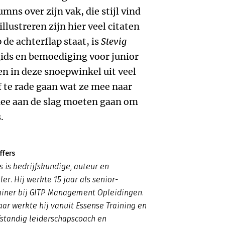
umns over zijn vak, die stijl vind
illustreren zijn hier veel citaten
e achterflap staat, is
Stevig
ds en bemoediging voor junior
en in deze snoepwinkel uit veel
lf te rade gaan wat ze mee naar
mee aan de slag moeten gaan om
.
ffers
s is bedrijfskundige, auteur en
er. Hij werkte 15 jaar als senior-
ainer bij GITP Management Opleidingen.
jaar werkte hij vanuit Essense Training en
fstandig leiderschapscoach en