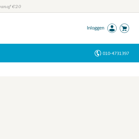
 vanaf €20
Inloggen
010-4731397
Personen
Trefwoorden