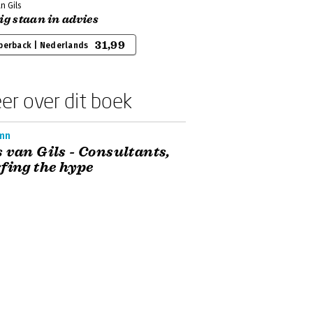
n Gils
ig staan in advies
31,99
perback | Nederlands
er over dit boek
mn
 van Gils - Consultants,
fing the hype