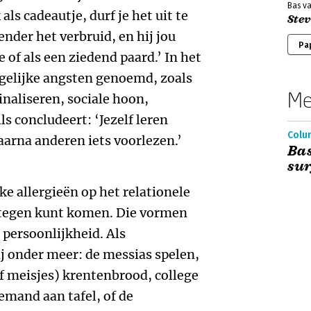
Bas va
ls cadeautje, durf je het uit te
Stev
ender het verbruid, en hij jou
Pa
e of als een ziedend paard.’ In het
gelijke angsten genoemd, zoals
Me
naliseren, sociale hoon,
ls concludeert: ‘Jezelf leren
Colu
aarna anderen iets voorlezen.’
Bas
sur
ke allergieën op het relationele
s tegen kunt komen. Die vormen
 persoonlijkheid. Als
j onder meer: de messias spelen,
f meisjes) krentenbrood, college
emand aan tafel, of de