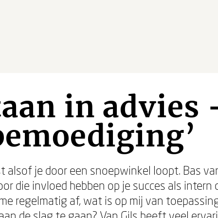
taan in advies 
 bemoediging’
est alsof je door een snoepwinkel loopt. Bas va
r die invloed hebben op je succes als intern o
e regelmatig af, wat is op mij van toepassing
an de slag te gaan? Van Gils heeft veel ervar