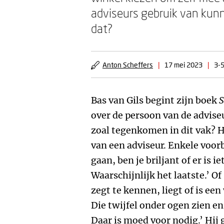
adviseurs gebruik van kunn
dat?
Anton Scheffers
|
17 mei 2023
|
3-5
Bas van Gils begint zijn boek
S
over de persoon van de advis
zoal tegenkomen in dit vak? H
van een adviseur. Enkele voorbe
gaan, ben je briljant of er is i
Waarschijnlijk het laatste.’ Of
zegt te kennen, liegt of is ee
Die twijfel onder ogen zien en
Daar is moed voor nodig.’ Hij g