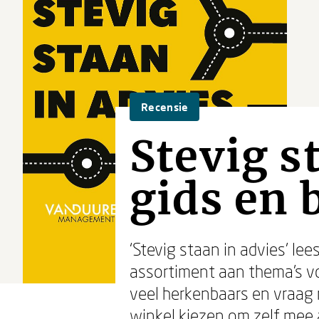
Recensie
Stevig s
gids en
‘Stevig staan in advies’ le
assortiment aan thema’s voo
veel herkenbaars en vraag m
winkel kiezen om zelf mee a