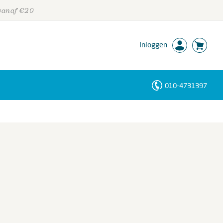
 vanaf €20
Inloggen
010-4731397
Personen
Trefwoorden