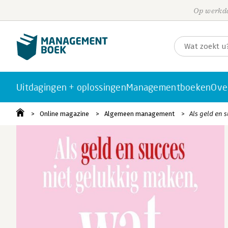
Op werkda
Uitdagingen + oplossingen
Managementboeken
Ove
Online magazine
Algemeen management
Als geld en 