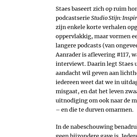
Staes baseert zich op ruim ho
podcastserie
Studio Stijn: Insp
zijn enkele korte verhalen op
oppervlakkig, maar vormen ee
langere podcasts (van ongevee
Aanrader is aflevering #117, 
interviewt. Daarin legt Staes 
aandacht wil geven aan lichth
iedereen weet dat we in uitdag
misgaat, en dat het leven zwaa
uitnodiging om ook naar de mo
– en die te durven omarmen.
In de nabeschouwing benadrukt
geen bijzondere gave is. Ieder