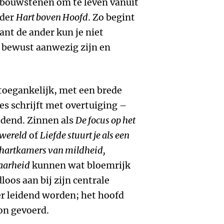
n bouwstenen om te leven vanuit
nder
Hart boven Hoofd
. Zo begint
want de ander kun je niet
r bewust aanwezig zijn en
toegankelijk, met een brede
es schrijft met overtuiging –
dend. Zinnen als
De focus op het
 wereld
of
Liefde stuurt je als een
 hartkamers van mildheid,
baarheid
kunnen wat bloemrijk
oos aan bij zijn centrale
r leidend worden; het hoofd
on gevoerd.