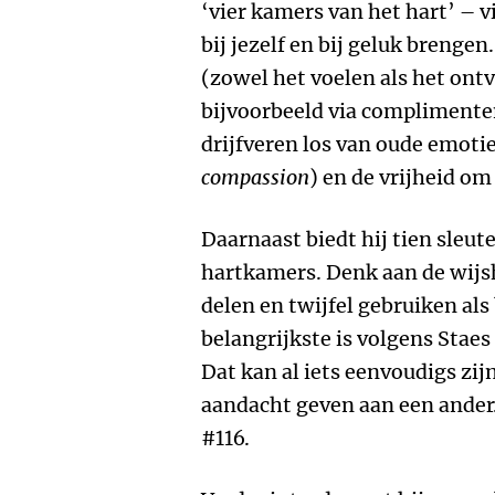
‘vier kamers van het hart’ – v
bij jezelf en bij geluk brenge
(zowel het voelen als het on
bijvoorbeeld via complimenten
drijfveren los van oude emotie
compassion
) en de vrijheid om 
Daarnaast biedt hij tien sleut
hartkamers. Denk aan de wijsh
delen en twijfel gebruiken al
belangrijkste is volgens Staes z
Dat kan al iets eenvoudigs zijn
aandacht geven aan een ander. 
#116.