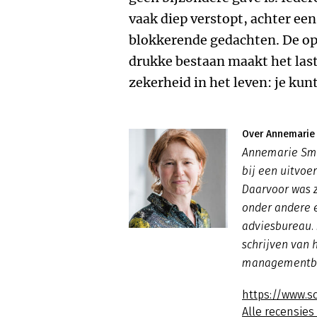
vaak diep verstopt, achter ee
blokkerende gedachten. De opl
drukke bestaan maakt het lasti
zekerheid in het leven: je kunt
Over Annemarie
Annemarie Smi
bij een uitvoe
Daarvoor was z
onder andere 
adviesbureau. 
schrijven van 
managementb
https://www.s
Alle recensie