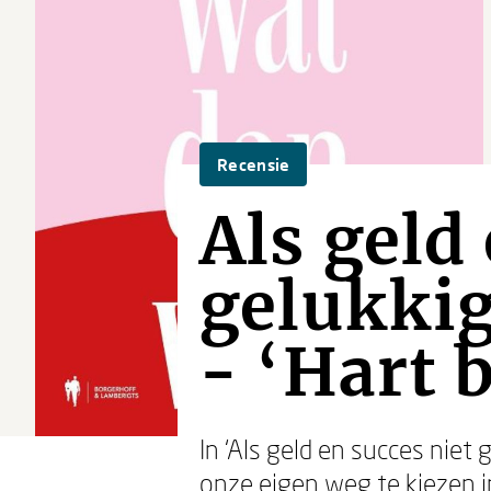
Recensie
Als geld
gelukki
- ‘Hart 
In ‘Als geld en succes niet
onze eigen weg te kiezen in