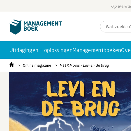
Op werkda
Uitdagingen + oplossingen
Managementboeken
Ove
Online magazine
MEER Moois - Levi en de brug