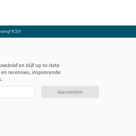
 vanaf €20
uwsbrief en blijf up-to-date
 en recensies, inspirerende
s.
Aanmelden