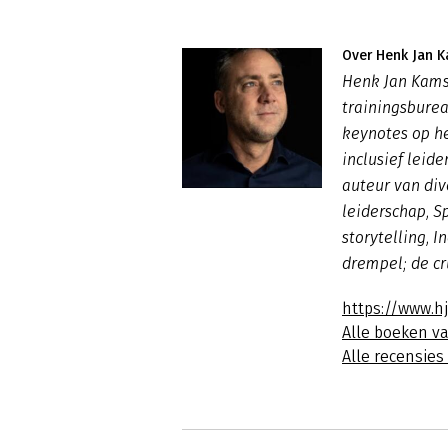
Over Henk Jan 
Henk Jan Kams
trainingsburea
keynotes op he
inclusief leide
auteur van di
leiderschap
,
S
storytelling, I
drempel; de cr
https://www.h
Alle boeken v
Alle recensie