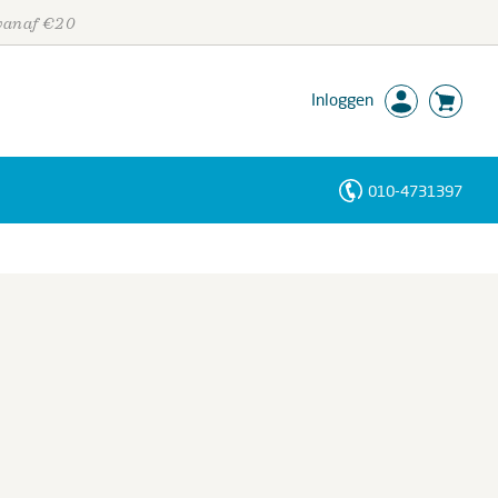
 vanaf €20
Inloggen
010-4731397
Personen
Trefwoorden