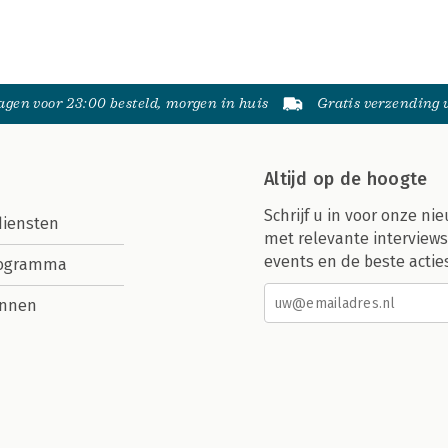
gen voor 23:00 besteld, morgen in huis
Gratis verzending
Altijd op de hoogte
Schrijf u in voor onze nie
diensten
met relevante interviews
events en de beste actie
rogramma
nnen