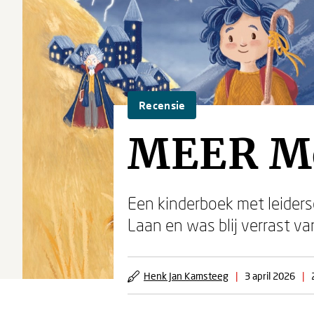
Recensie
MEER Mo
Een kinderboek met leider
Laan en was blij verrast va
Henk Jan Kamsteeg
|
3 april 2026
|