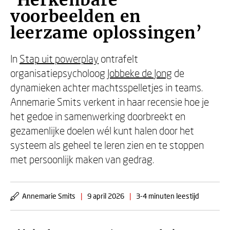
‘Herkenbare
voorbeelden en
leerzame oplossingen’
In
Stap uit powerplay
ontrafelt
organisatiepsycholoog
Jobbeke de Jong
de
dynamieken achter machtsspelletjes in teams.
Annemarie Smits verkent in haar recensie hoe je
het gedoe in samenwerking doorbreekt en
gezamenlijke doelen wél kunt halen door het
systeem als geheel te leren zien en te stoppen
met persoonlijk maken van gedrag.
Annemarie Smits
|
9 april 2026
|
3-4 minuten leestijd