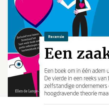
Recensie
Een zaa
Een boek om in één adem ui
De vierde in een reeks va
zelfstandige ondernemers en
hoogdravende theorie maar 