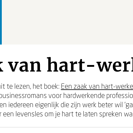
k van hart-we
t te lezen, het boek:
Een zaak van hart-werk
n businessromans voor hardwerkende professio
 iedereen eigenlijk die zijn werk beter wil ‘g
een levensles om je hart te laten spreken wan