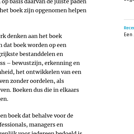
 op basis daarvan de juiste paden
n het boek zijn opgenomen helpen
Recen
Een 
erk denken aan het boek
In dat boek worden op een
grijkste bestanddelen en
ss – bewustzijn, erkenning en
nheid, het ontwikkelen van een
ven zonder oordelen, als
ven. Boeken dus die in elkaars
en.
en boek dat behalve voor de
fessionals, managers en
enlijk voor iedereen bedoeld is,