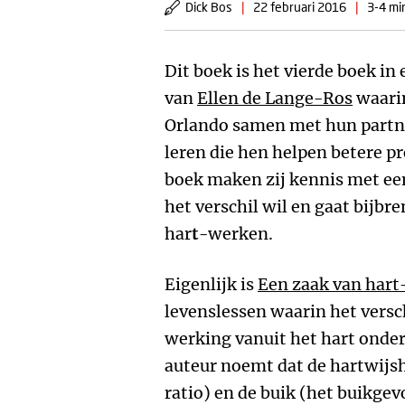
Dick Bos
|
22 februari 2016
|
3-4 mi
Dit boek is het vierde boek i
van
Ellen de Lange-Ros
waarin
Orlando samen met hun partne
leren die hen helpen betere pr
boek maken zij kennis met ee
het verschil wil en gaat bijbr
har
t
-werken.
Eigenlijk is
Een zaak van har
levenslessen waarin het versc
werking vanuit het hart onder
auteur noemt dat de hartwijsh
ratio) en de buik (het buikgevo