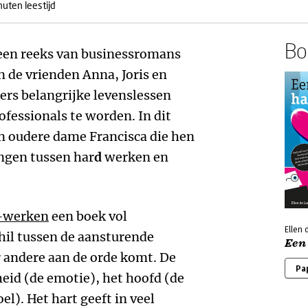
nuten leestijd
Boe
n een reeks van businessromans
 de vrienden Anna, Joris en
rs belangrijke levenslessen
ofessionals te worden. In dit
n oudere dame Francisca die hen
engen tussen har
d
werken en
t-werken
een boek vol
Ellen
hil tussen de aansturende
Een
 andere aan de orde komt. De
Pa
eid (de emotie), het hoofd (de
el). Het hart geeft in veel