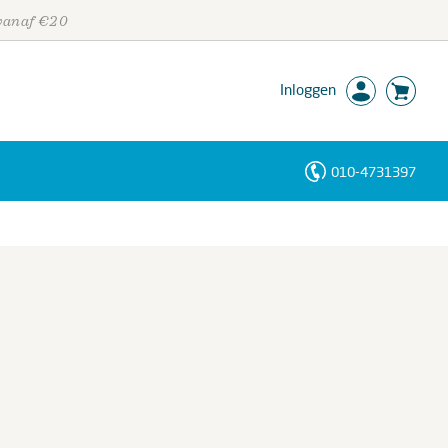
 vanaf €20
Inloggen
010-4731397
Personen
Trefwoorden