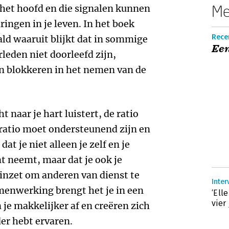
Me
 het hoofd en die signalen kunnen
ringen in je leven. In het boek
Recen
d waaruit blijkt dat in sommige
Ee
rleden niet doorleefd zijn,
n blokkeren in het nemen van de
 naar je hart luistert, de ratio
ratio moet ondersteunend zijn en
at je niet alleen je zelf en je
t neemt, maar dat je ook je
 inzet om anderen van dienst te
Inter
amenwerking brengt het je in een
‘Ell
vier 
e makkelijker af en creëren zich
der hebt ervaren.