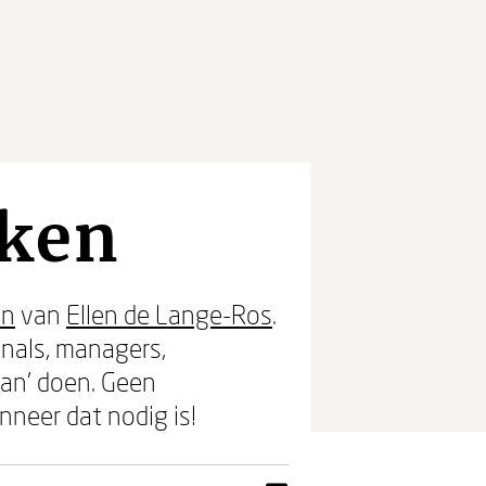
rken
en
van
Ellen de Lange-Ros
.
nals, managers,
aan’ doen. Geen
neer dat nodig is!