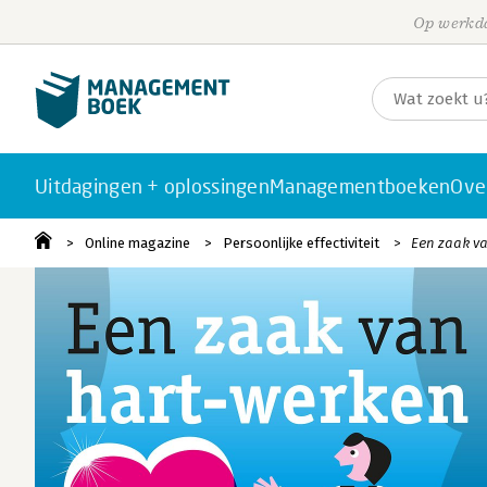
Op werkda
Uitdagingen + oplossingen
Managementboeken
Ove
Online magazine
Persoonlijke effectiviteit
Een zaak v