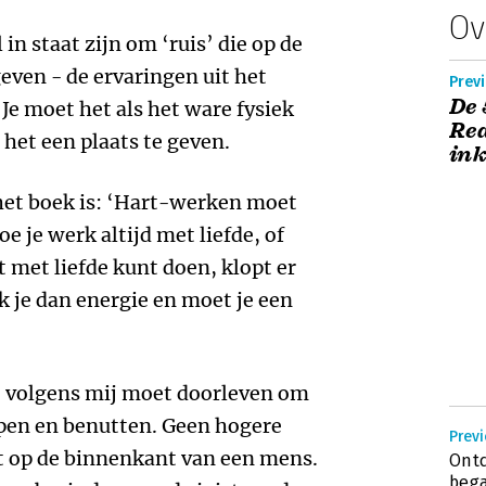
Ov
n staat zijn om ‘ruis’ die op de
even - de ervaringen uit het
Previ
De 
 Je moet het als het ware fysiek
Rea
het een plaats te geven.
in
 het boek is: ‘Hart-werken moet
oe je werk altijd met liefde, of
et met liefde kunt doen, klopt er
lek je dan energie en moet je een
je volgens mij moet doorleven om
jpen en benutten. Geen hogere
Previ
t op de binnenkant van een mens.
Ontd
bega