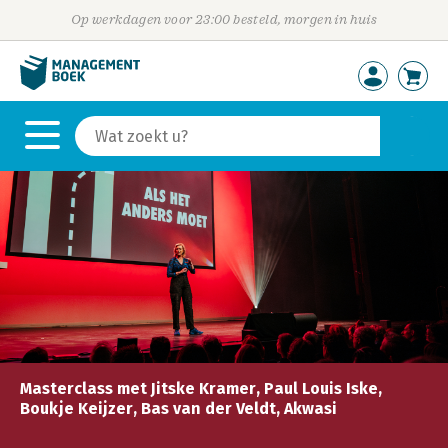
Op werkdagen voor 23:00 besteld, morgen in huis
Masterclass met Jitske Kramer, Paul Louis Iske,
Boukje Keijzer, Bas van der Veldt, Akwasi