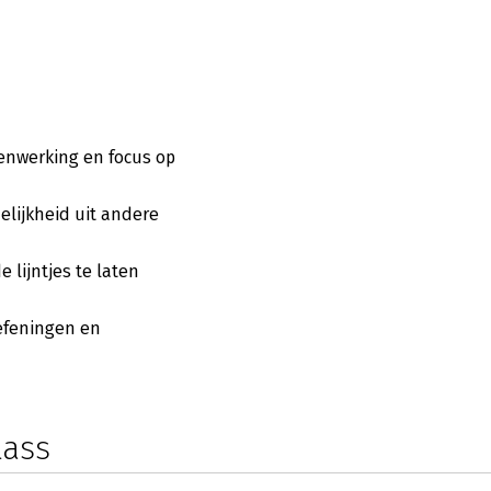
menwerking en focus op
lijkheid uit andere
lijntjes te laten
efeningen en
lass