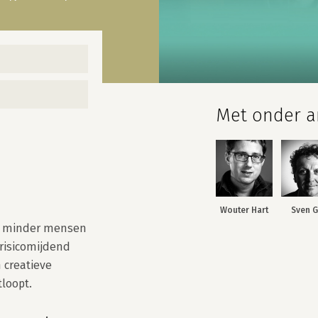
Met onder an
Wouter Hart
Sven G
t minder mensen 
isicomijdend 
creatieve 
oopt.
