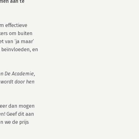
men aan te 
 effectieve 
ers om buiten 
 van ‘ja maar’ 
 beïnvloeden, en 
an De Academie, 
wordt door hen 
eer dan mogen 
n! Geef dit aan 
 we de prijs 