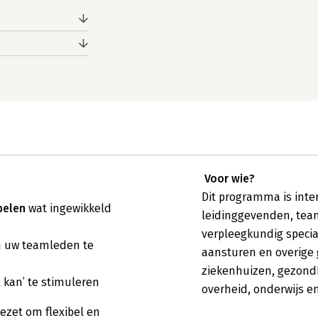
Voor wie?
Dit programma is inte
pelen
wat ingewikkeld
leidinggevenden, team
verpleegkundig specia
n uw teamleden te
aansturen en overige 
ziekenhuizen, gezondh
 kan’ te stimuleren
overheid, onderwijs en
ezet om flexibel en