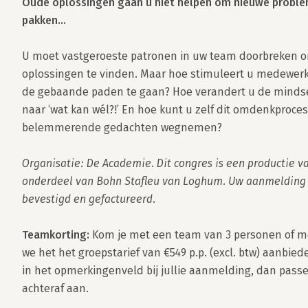
Oude oplossingen gaan u niet helpen om nieuwe proble
pakken…
U moet vastgeroeste patronen in uw team doorbreken om
oplossingen te vinden. Maar hoe stimuleert u medewerk
de gebaande paden te gaan? Hoe verandert u de mindset
naar ‘wat kan wél?!’ En hoe kunt u zelf dit omdenkproces
belemmerende gedachten wegnemen?

Organisatie: De Academie. Dit congres is een productie v
onderdeel van Bohn Stafleu van Loghum. Uw aanmelding 
bevestigd en gefactureerd.
Teamkorting: 
Kom je met een team van 3 personen of m
we het het groepstarief van €549 p.p. (excl. btw) aanbiede
in het opmerkingenveld bij jullie aanmelding, dan passen
achteraf aan.