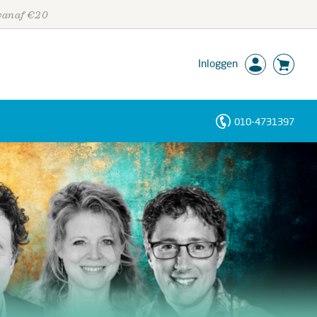
 vanaf €20
Inloggen
010-4731397
Personen
Trefwoorden