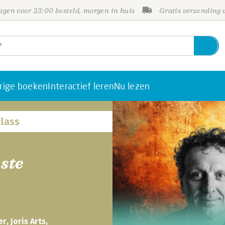
gen voor 23:00 besteld, morgen in huis
Gratis verzending
rige boeken
Interactief leren
Nu lezen
lass
ste
, Joris Arts,