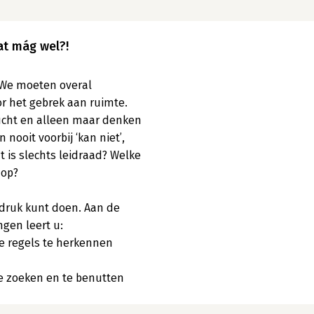
at mág wel?!
We moeten overal 
r het gebrek aan ruimte. 
ucht en alleen maar denken 
oit voorbij ‘kan niet’, 
t is slechts leidraad? Welke 
op?

ldruk kunt doen. Aan de 
en leert u:

e regels te herkennen

e zoeken en te benutten
