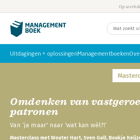
Op werkda
Uitdagingen + oplossingen
Managementboeken
Ove
Masterc
Omdenken van vastgeroe
patronen
Van ‘ja maar' naar ‘wat kan wél?!’
Masterclass met Wouter Hart, Sven Gall, Boukje Keijzer