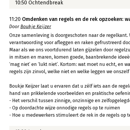
10:50 Ochtendbreak
11:20
Omdenken van regels en de rek opzoeken: w
Door
Boukje Keijzer
Onze samenleving is doorgeschoten naar de regelkant. 
verantwoording voor afleggen en raken gefrustreerd doo
Maar als we ons voortdurend laten gijzelen door regelz
in mitsen en maren, komen goede, baanbrekende ideeën no
‘mag niet’ en ‘lukt niet’. Kortom: wat moet nu echt, en wa
regels zijn zinvol, welke niet en welke leggen we onszelf 
Boukje Keijzer laat u ervaren dat u zélf iets aan de rege
hand van prikkelende voorbeelden en praktische oefening
- Het verschil tussen zinnige, onzinnige en zelfopgelegd
- Op doordachte wijze onnodige regels op te ruimen

- Hoe u medewerkers stimuleert de rek in de regels op t