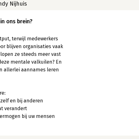
ndy Nijhuis
in ons brein?
put, terwijl medewerkers 
or blijven organisaties vaak 
 lopen ze steeds meer vast 
deze mentale valkuilen? En 
 allerlei aannames leren 
e:

elf en bij anderen

t verandert

vermogen bij uw mensen 