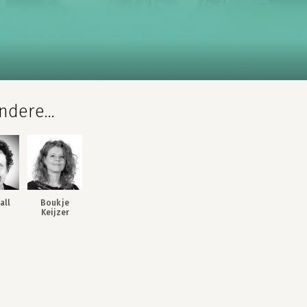
dere...
all
Boukje
Keijzer