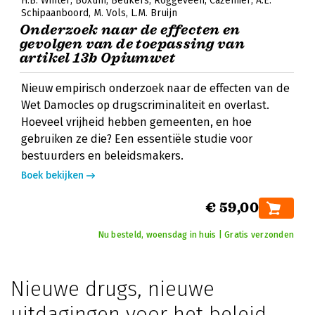
H.B. Winter
Boxum
Beukers
Roggeveen
Cazemier
A.E.
Schipaanboord
M. Vols
L.M. Bruijn
Onderzoek naar de effecten en
gevolgen van de toepassing van
artikel 13b Opiumwet
Nieuw empirisch onderzoek naar de effecten van de
Wet Damocles op drugscriminaliteit en overlast.
Hoeveel vrijheid hebben gemeenten, en hoe
gebruiken ze die? Een essentiële studie voor
bestuurders en beleidsmakers.
Boek bekijken
€ 59,00
Nu besteld, woensdag in huis | Gratis verzonden
Nieuwe drugs, nieuwe
uitdagingen voor het beleid