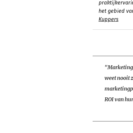
praktijkervari
het gebied va
Kuppers
"Marketing 
weet nooit 
marketingpr
ROI van hun