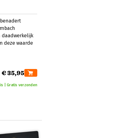
 benadert
rambach
 daadwerkelijk
om deze waarde
€ 35,95
uis | Gratis verzonden