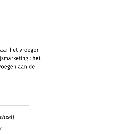
aar het vroeger
jsmarketing': het
voegen aan de
chzelf
e