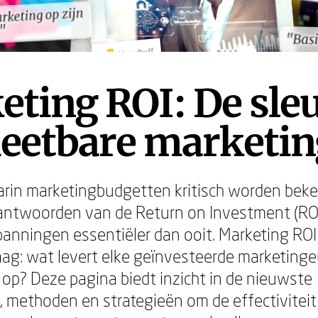
arketing op zijn
arketing op zijn
"
"
"Bas
"Bas
ting ROI: De sleu
meetbare marketin
aarin marketingbudgetten kritisch worden beke
antwoorden van de Return on Investment (RO
anningen essentiëler dan ooit. Marketing RO
raag: wat levert elke geïnvesteerde marketing
 op? Deze pagina biedt inzicht in de nieuwste
 methoden en strategieën om de effectiviteit