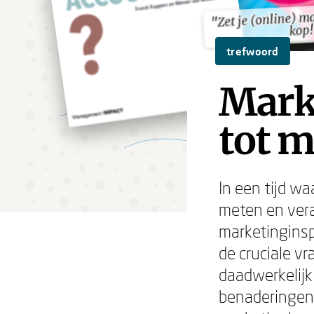
"Zet je (online) m
"Zet je (online) m
kop!
kop!
trefwoord
Marke
tot 
In een tijd w
meten en ver
marketinginsp
de cruciale v
daadwerkelijk
benaderingen,