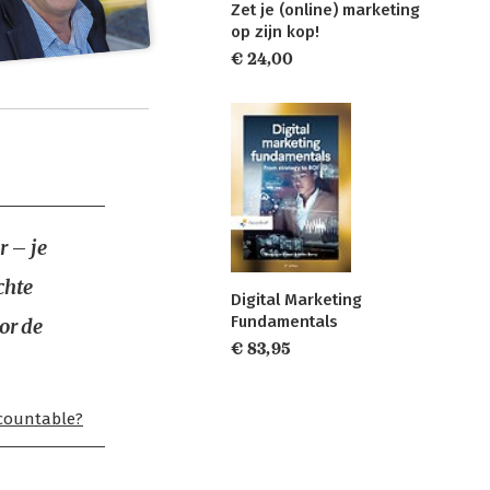
Zet je (online) marketing
op zijn kop!
€ 24,00
r – je
chte
Digital Marketing
Fundamentals
or de
€ 83,95
countable?