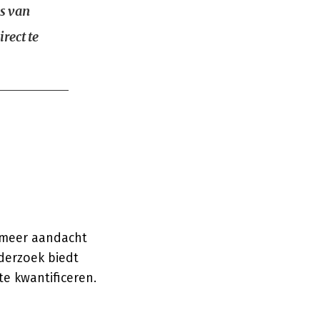
is van
rect te
s meer aandacht
derzoek biedt
e kwantificeren.