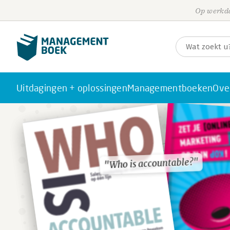
Op werkda
Uitdagingen + oplossingen
Managementboeken
Ove
"Who is accountable?"
"Who is accountable?"