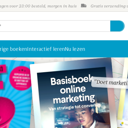
gen voor 23:00 besteld, morgen in huis
Gratis verzending
rige boeken
Interactief leren
Nu lezen
"Doet marketi
"Doet marketi