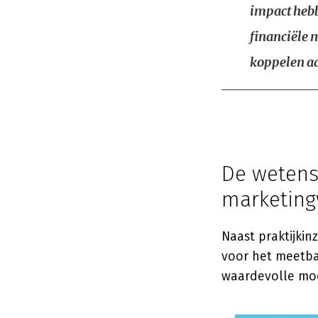
impact hebb
financiële 
koppelen aa
De wetens
marketin
Naast praktijki
voor het meetba
waardevolle mod