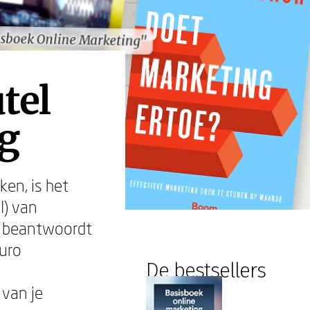
isboek Online Marketing"
isboek Online Marketing"
tel
g
ken, is het
I) van
I beantwoordt
euro
De bestsellers
 van je