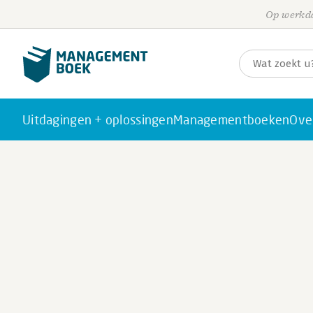
Op werkda
Uitdagingen + oplossingen
Managementboeken
Ove