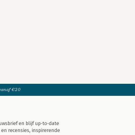
 vanaf €20
uwsbrief en blijf up-to-date
 en recensies, inspirerende