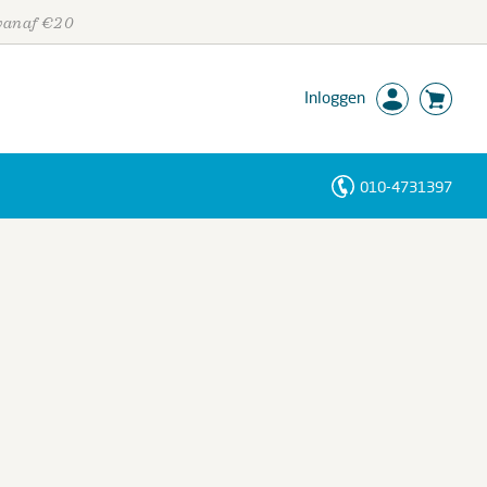
 vanaf €20
Inloggen
010-4731397
Personen
Trefwoorden