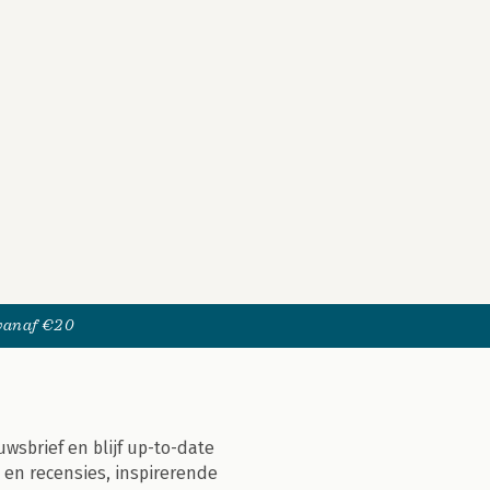
 vanaf €20
uwsbrief en blijf up-to-date
 en recensies, inspirerende