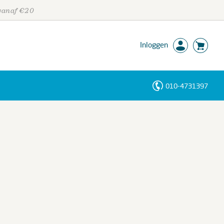
 vanaf €20
Inloggen
010-4731397
Personen
Trefwoorden