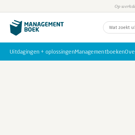
Op werkda
Uitdagingen + oplossingen
Managementboeken
Ove