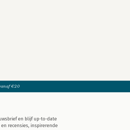
 vanaf €20
uwsbrief en blijf up-to-date
 en recensies, inspirerende