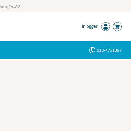
 vanaf €20
Inloggen
010-4731397
Personen
Trefwoorden