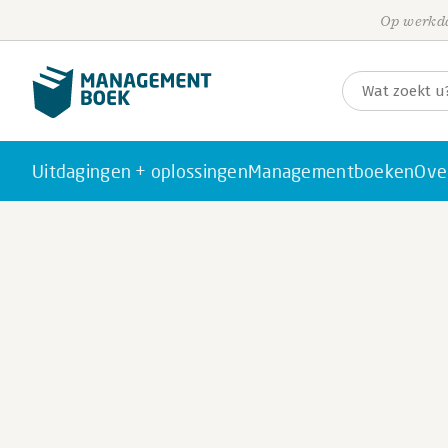
Op werkda
Uitdagingen + oplossingen
Managementboeken
Ove