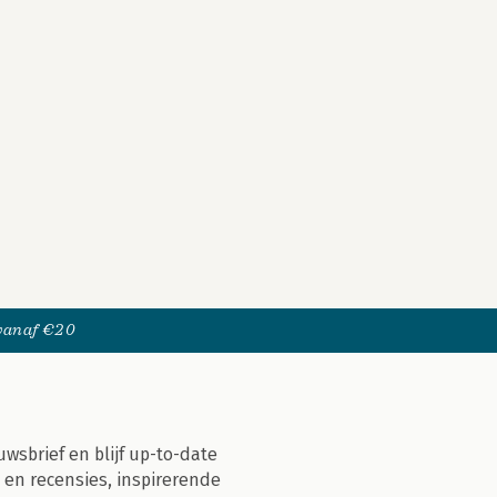
 vanaf €20
uwsbrief en blijf up-to-date
 en recensies, inspirerende