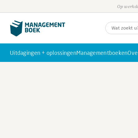
Op werkda
Uitdagingen + oplossingen
Managementboeken
Ove