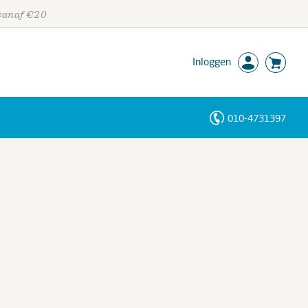
 vanaf €20
Inloggen
010-4731397
Personen
Trefwoorden