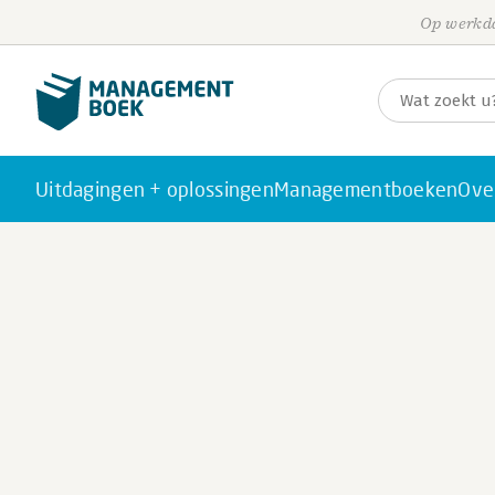
Op werkda
Uitdagingen + oplossingen
Managementboeken
Ove