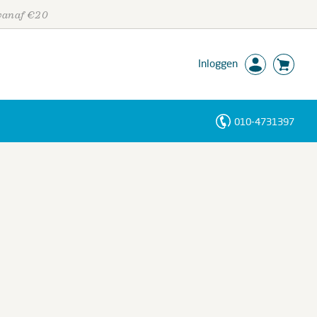
 vanaf €20
Inloggen
010-4731397
Personen
Trefwoorden