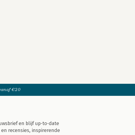
 vanaf €20
uwsbrief en blijf up-to-date
 en recensies, inspirerende