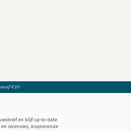
 vanaf €20
uwsbrief en blijf up-to-date
 en recensies, inspirerende