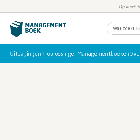
Op werkda
Uitdagingen + oplossingen
Managementboeken
Ove