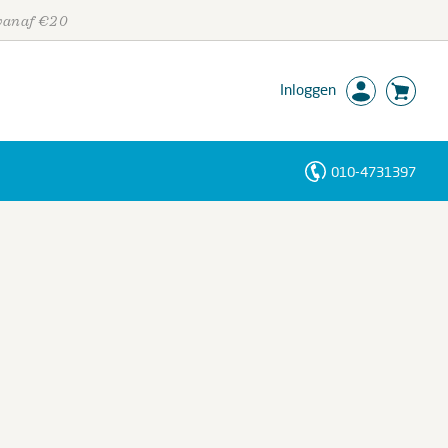
 vanaf €20
Inloggen
010-4731397
Personen
Trefwoorden