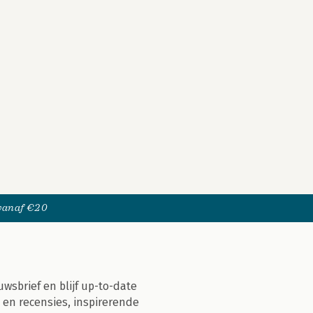
 vanaf €20
uwsbrief en blijf up-to-date
 en recensies, inspirerende