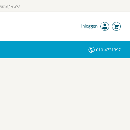
 vanaf €20
Inloggen
010-4731397
Personen
Trefwoorden