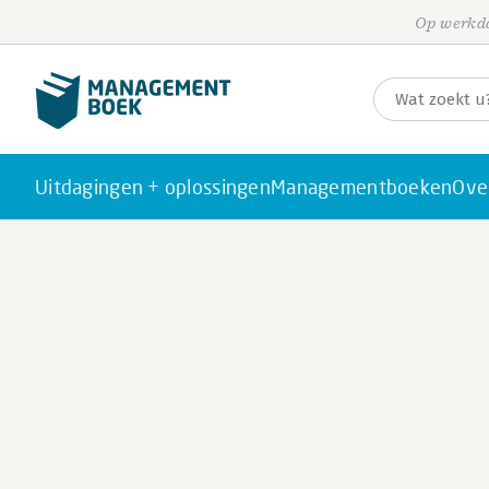
Op werkda
Uitdagingen + oplossingen
Managementboeken
Ove