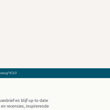
 vanaf €20
uwsbrief en blijf up-to-date
 en recensies, inspirerende