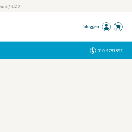
 vanaf €20
Inloggen
010-4731397
Personen
Trefwoorden