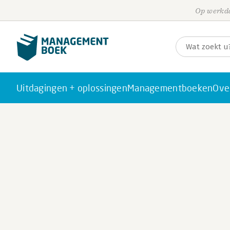
Op werkda
Uitdagingen + oplossingen
Managementboeken
Ove