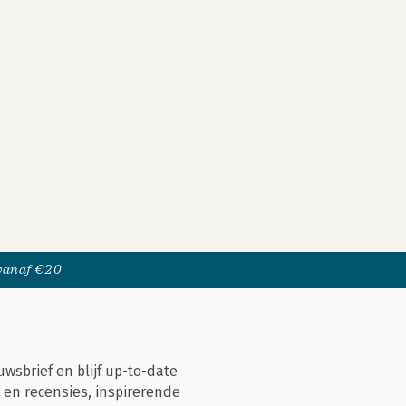
 vanaf €20
uwsbrief en blijf up-to-date
 en recensies, inspirerende