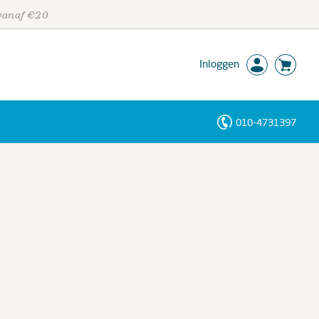
 vanaf €20
Inloggen
010-4731397
Personen
Trefwoorden