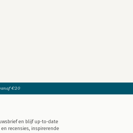
 vanaf €20
uwsbrief en blijf up-to-date
 en recensies, inspirerende