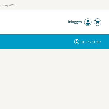
 vanaf €20
Inloggen
010-4731397
Personen
Trefwoorden