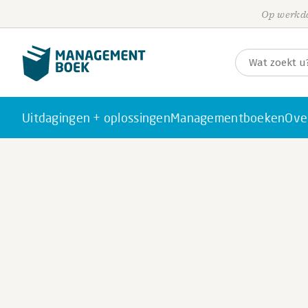
Op werkda
Uitdagingen + oplossingen
Managementboeken
Ove