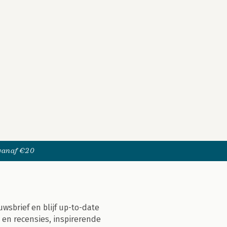
 vanaf €20
uwsbrief en blijf up-to-date
 en recensies, inspirerende