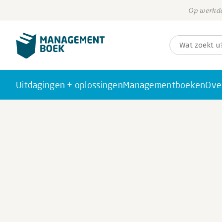
Op werkda
Uitdagingen + oplossingen
Managementboeken
Ove