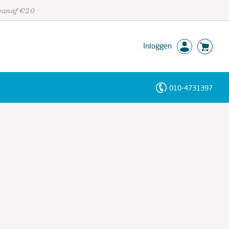
 vanaf €20
Inloggen
010-4731397
Personen
Trefwoorden