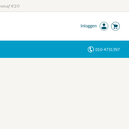
 vanaf €20
Inloggen
010-4731397
Personen
Trefwoorden