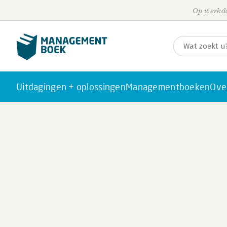
Op werkda
Uitdagingen + oplossingen
Managementboeken
Ove