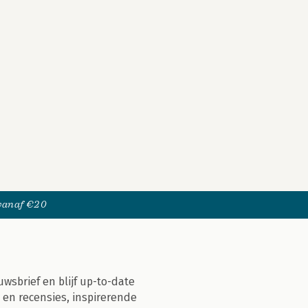
 vanaf €20
uwsbrief en blijf up-to-date
 en recensies, inspirerende