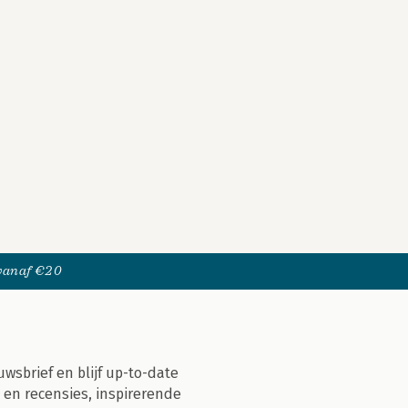
 vanaf €20
uwsbrief en blijf up-to-date
 en recensies, inspirerende