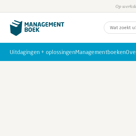
Op werkda
Uitdagingen + oplossingen
Managementboeken
Ove