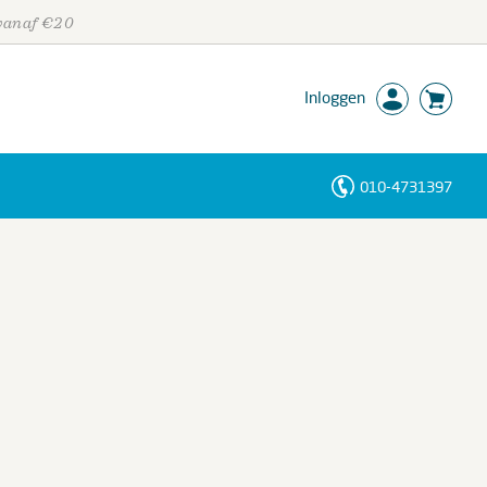
 vanaf €20
Inloggen
010-4731397
Personen
Trefwoorden