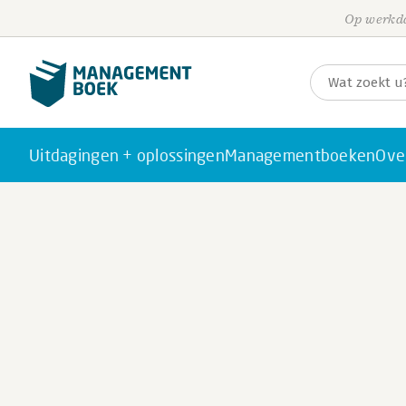
Op werkda
Uitdagingen + oplossingen
Managementboeken
Ove