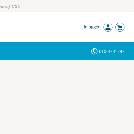
 vanaf €20
Inloggen
010-4731397
Personen
Trefwoorden