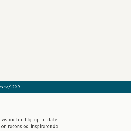
 vanaf €20
uwsbrief en blijf up-to-date
 en recensies, inspirerende