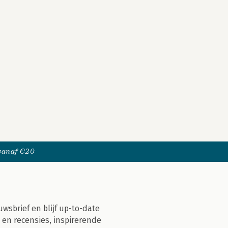
 vanaf €20
uwsbrief en blijf up-to-date
 en recensies, inspirerende