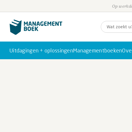
Op werkda
Uitdagingen + oplossingen
Managementboeken
Ove