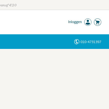
 vanaf €20
Inloggen
010-4731397
Personen
Trefwoorden