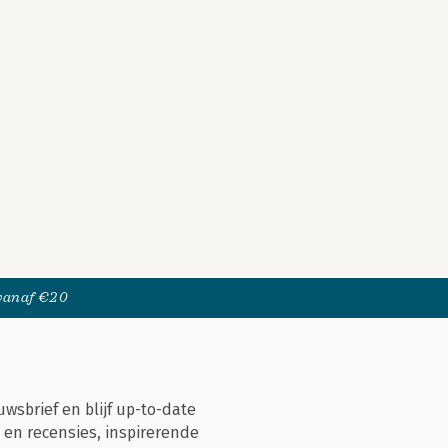
 vanaf €20
uwsbrief en blijf up-to-date
 en recensies, inspirerende