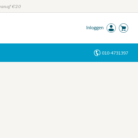
 vanaf €20
Inloggen
010-4731397
Personen
Trefwoorden