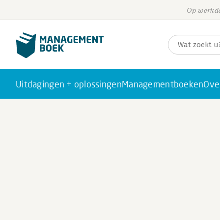
Op werkda
Uitdagingen + oplossingen
Managementboeken
Ove