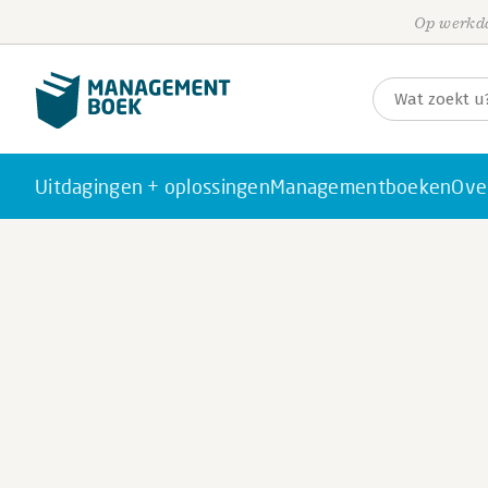
Op werkda
Uitdagingen + oplossingen
Managementboeken
Ove