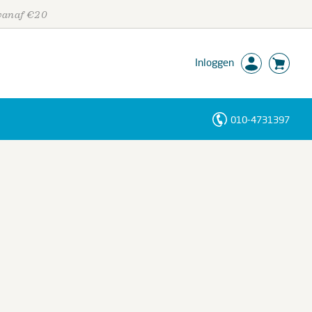
 vanaf €20
Inloggen
010-4731397
Personen
Trefwoorden