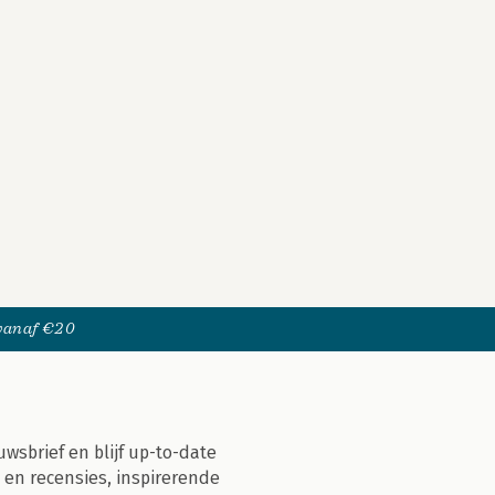
 vanaf €20
uwsbrief en blijf up-to-date
 en recensies, inspirerende